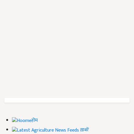
होम
ख़बरें