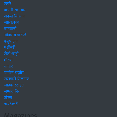
खबरें
कंपनी समाचार
सफल किसान
साक्षात्कार
बागवानी
औषधीय फसलें
पशुपालन
मशीनरी
खेती-बाड़ी
मौसम
बाजार
ग्रामीण उद्द्योग
सरकारी योजनाएं
लाइफ स्टाइल
सम्पादकीय
जॉब्स
डायरेक्टरी
Magazines