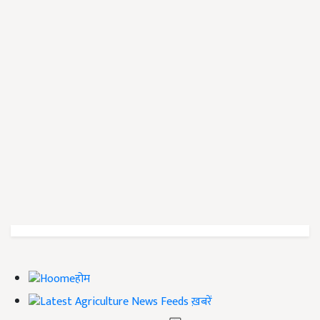
होम
ख़बरें