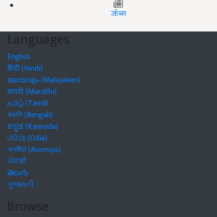
जॉब्स
Languages
English
हिंदी (Hindi)
മലയാളം (Malayalam)
मराठी (Marathi)
தமிழ் (Tamil)
বাঙালি (Bengali)
ಕನ್ನಡ (Kannada)
ଓଡିଆ (Odia)
অসমীয়া (Asomiya)
ਪੰਜਾਬੀ
తెలుగు
ગુજરાતી
Browse