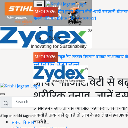
MFOI 2026
होम
ख़बरें
मौसम
खेती-बाड़ी
सरकारी योजना
गैलरी
वीडियो
मासिक पत्रिका
डायरेक्टरी
हिंदी
MFOI 2026
न्यूज़ रैप
सफल किसान
बाजार
साक्षात्कार
क
Home
लाइफ स्टाइल
ओवर पॉजिटिविटी से 
शरीरिक तनाव, जानें इस
अक्सर हमें कहा जता है कि पॉजिटिव रहा करो, लेकिन क्या? 
सकती है. अगर नहीं सुना है तो आज के इस लेख में हम अपको बता
#Top on Krishi Jagran
जानते हैं...
सफल किसान