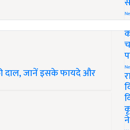
स
Ne
ग
क
च
प
की दाल, जानें इसके फायदे और
Ne
र
व
क
क
न