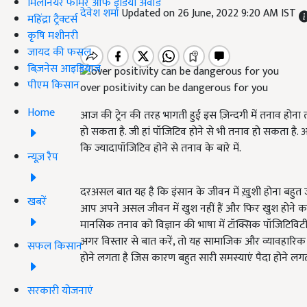
मिलेनियर फार्मर ऑफ इंडिया अवॉर्ड
देवेश शर्मा
Updated on 26 June, 2022 9:20 AM IST
महिंद्रा ट्रैक्टर्स
कृषि मशीनरी
जायद की फसल
बिज़नेस आइडियाज
पीएम किसान
over positivity can be dangerous for you
Home
आज की ट्रेन की तरह भागती हुई इस ज़िन्दगी में तनाव होना
हो सकता है. जी हां पॉजिटिव होने से भी तनाव हो सकता है
कि
ज्यादा
पॉजिटिव होने से तनाव के बारे में.
न्यूज़ रैप
दरअसल बात यह है कि
इंसान
के जीवन में ख़ुशी होना बहुत
खबरें
आप अपने असल जीवन में खुश नहीं हैं और फिर खुश होने का 
मानसिक तनाव को विज्ञान की भाषा में टॉक्सिक पॉजिटिविट
अगर
वि
स्तार से बात करें, तो यह सामाजिक और व्यावहारि
सफल किसान
होने लगता है जिस कारण बहुत सारी समस्याएं
पैदा
होने लगत
सरकारी योजनाएं