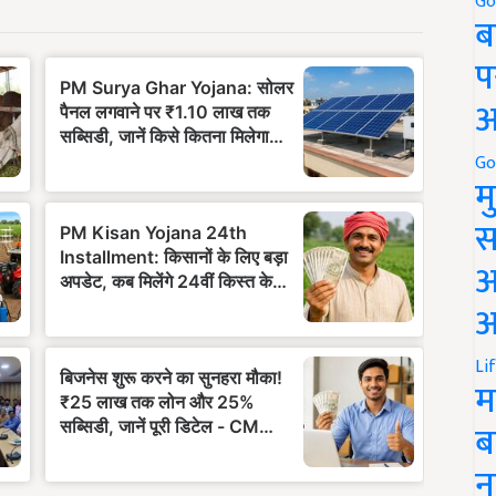
Go
ब
प
अ
Go
म
स
अ
आ
Li
म
ब
न