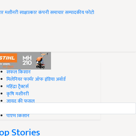
ार
मशीनरी
साक्षात्कार
कंपनी समाचार
सम्पादकीय
फोटो
op on Krishi Jagran
सफल किसान
मिलेनियर फार्मर ऑफ इंडिया अवॉर्ड
महिंद्रा ट्रैक्टर्स
कृषि मशीनरी
जायद की फसल
बिज़नेस आइडियाज
पीएम किसान
op Stories