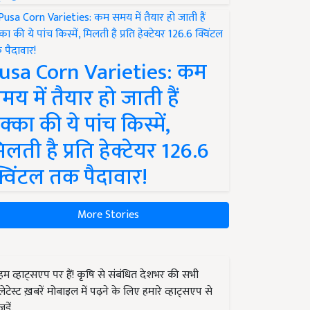
usa Corn Varieties: कम
मय में तैयार हो जाती हैं
क्का की ये पांच किस्में,
िलती है प्रति हेक्टेयर 126.6
्विंटल तक पैदावार!
More Stories
हम व्हाट्सएप पर हैं! कृषि से संबंधित देशभर की सभी
लेटेस्ट ख़बरें मोबाइल में पढ़ने के लिए हमारे व्हाट्सएप से
जुड़ें.