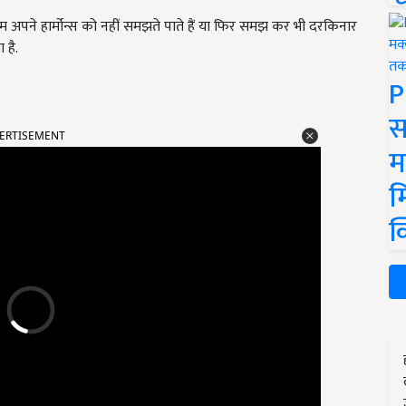
हम
अपने हार्मोन्स को
नहीं
स
म
झते
पाते
हैं या फिर समझ कर भी दरकिनार
 है.
P
स
ERTISEMENT
म
म
क