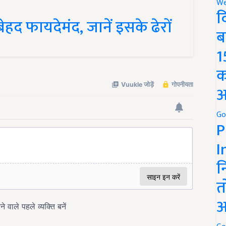
We
हद फायदेमंद, जानें इसके ढेरों
द
ब
1
क
अ
Go
P
I
न
त
अ