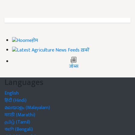
होम
ख़बरें
जॉब्स
Languages
English
हिंदी (Hindi)
മലയാളം (Malayalam)
मराठी (Marathi)
தமிழ் (Tamil)
বাঙালি (Bengali)