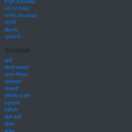
ಕನ್ನಡ (Kannada)
ଓଡିଆ (Odia)
অসমীয়া (Asomiya)
ਪੰਜਾਬੀ
తెలుగు
ગુજરાતી
Browse
खबरें
कंपनी समाचार
सफल किसान
साक्षात्कार
बागवानी
औषधीय फसलें
पशुपालन
मशीनरी
खेती-बाड़ी
मौसम
बाजार