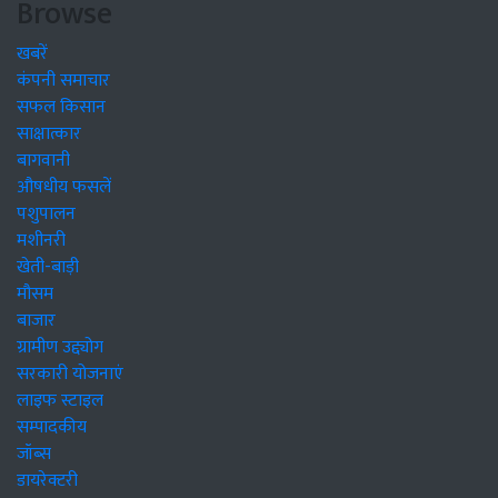
Browse
खबरें
कंपनी समाचार
सफल किसान
साक्षात्कार
बागवानी
औषधीय फसलें
पशुपालन
मशीनरी
खेती-बाड़ी
मौसम
बाजार
ग्रामीण उद्द्योग
सरकारी योजनाएं
लाइफ स्टाइल
सम्पादकीय
जॉब्स
डायरेक्टरी