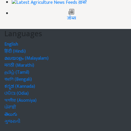
ख़बरें
जॉब्स
Languages
English
हिंदी (Hindi)
മലയാളം (Malayalam)
मराठी (Marathi)
தமிழ் (Tamil)
বাঙালি (Bengali)
ಕನ್ನಡ (Kannada)
ଓଡିଆ (Odia)
অসমীয়া (Asomiya)
ਪੰਜਾਬੀ
తెలుగు
ગુજરાતી