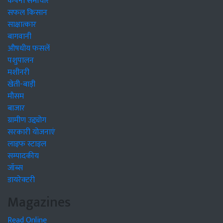
कंपनी समाचार
सफल किसान
साक्षात्कार
बागवानी
औषधीय फसलें
पशुपालन
मशीनरी
खेती-बाड़ी
मौसम
बाजार
ग्रामीण उद्द्योग
सरकारी योजनाएं
लाइफ स्टाइल
सम्पादकीय
जॉब्स
डायरेक्टरी
Magazines
Read Online