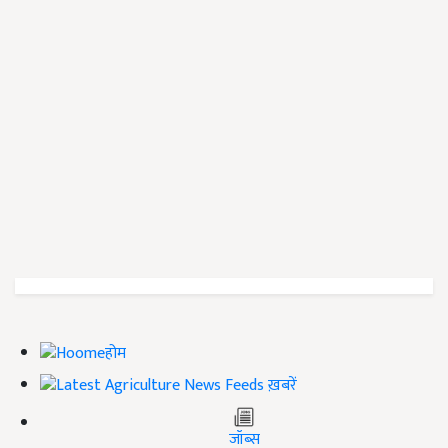
होम
ख़बरें
जॉब्स