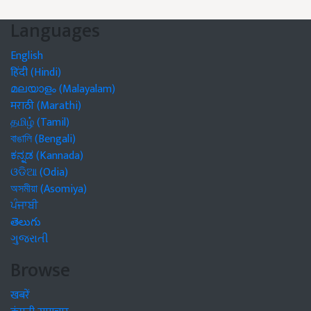
Languages
English
हिंदी (Hindi)
മലയാളം (Malayalam)
मराठी (Marathi)
தமிழ் (Tamil)
বাঙালি (Bengali)
ಕನ್ನಡ (Kannada)
ଓଡିଆ (Odia)
অসমীয়া (Asomiya)
ਪੰਜਾਬੀ
తెలుగు
ગુજરાતી
Browse
खबरें