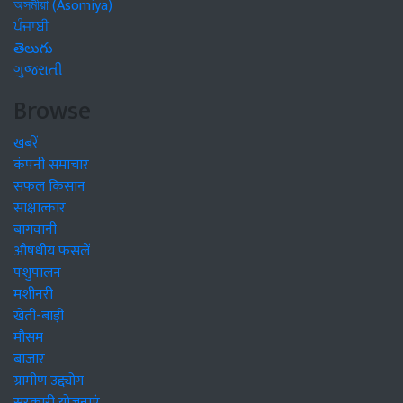
অসমীয়া (Asomiya)
ਪੰਜਾਬੀ
తెలుగు
ગુજરાતી
Browse
खबरें
कंपनी समाचार
सफल किसान
साक्षात्कार
बागवानी
औषधीय फसलें
पशुपालन
मशीनरी
खेती-बाड़ी
मौसम
बाजार
ग्रामीण उद्द्योग
सरकारी योजनाएं