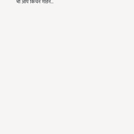
भी आप किचन गार्डन…