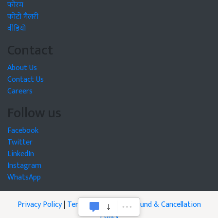
फोरम
फोटो गैलरी
वीडियो
Contact
About Us
Contact Us
Careers
Follow us
Facebook
Twitter
LinkedIn
Instagram
WhatsApp
Privacy Policy
|
Terms of Service
|
Refund & Cancellation
Policy