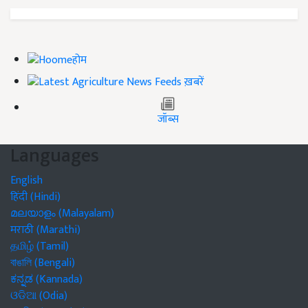
होम
ख़बरें
जॉब्स
Languages
English
हिंदी (Hindi)
മലയാളം (Malayalam)
मराठी (Marathi)
தமிழ் (Tamil)
বাঙালি (Bengali)
ಕನ್ನಡ (Kannada)
ଓଡିଆ (Odia)