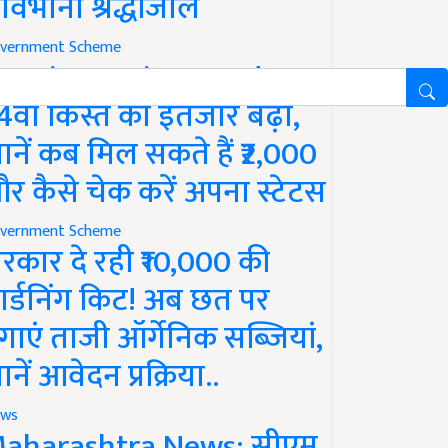
ावभीनी श्रद्धांजलि
vernment Scheme
M Kisan Yojana Update:
4वीं किस्त का इंतजार बढ़ा,
ानें कब मिल सकते हैं ₹2,000
र कैसे चेक करें अपना स्टेटस
vernment Scheme
रकार दे रही ₹10,000 की
ार्डनिंग किट! अब छत पर
गाएं ताजी ऑर्गेनिक सब्जियां,
ानें आवेदन प्रक्रिया..
ws
aharashtra News: सीएम