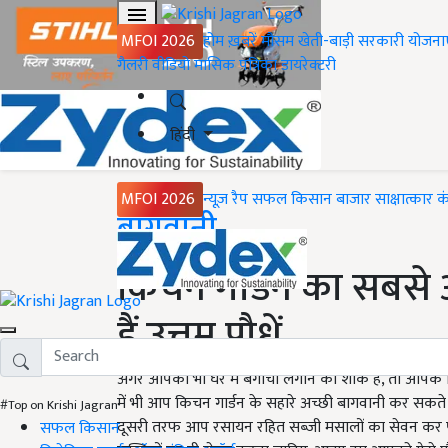
MFOI 2026
होम
ख़बरें
मौसम
खेती-बाड़ी
सरकारी योजना
गैलरी
वीडियो
मासिक पत्रिका
डायरेक्टरी
हिंदी
MFOI 2026
न्यूज़ रैप
सफल किसान
बाजार
साक्षात्कार
क
Home
बागवानी
किचन गार्डन का सबसे 
हैं उत्तम पौधें
अगर आपको भी घर में बगीचा लगाने का शौक है, तो आपके 
में भी आप किचन गार्डन के सहारे अच्छी बागवानी कर सकते
#Top on Krishi Jagran
दूसरी तरफ आप रसायन रहित सब्जी मसालों का सेवन कर पाएंगे
सफल किसान