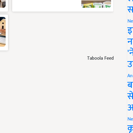
स
Ne
इ
न
'
Taboola Feed
उ
An
ब
स
आ
Ne
क