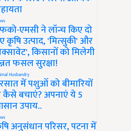
हायता
ws
फको-एमसी ने लॉन्च किए दो
ए कृषि उत्पाद, 'मित्सुकी' और
नेक्सावेट', किसानों को मिलेगी
न्नत फसल सुरक्षा!
imal Husbandry
रसात में पशुओं को बीमारियों
े कैसे बचाएं? अपनाएं ये 5
सान उपाय..
ws
ृषि अनुसंधान परिसर, पटना में