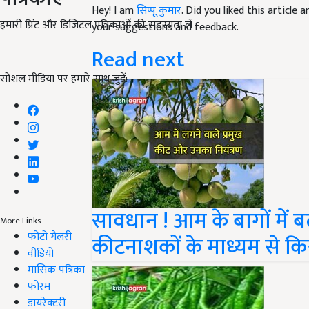
Hey! I am
सिप्पू कुमार
. Did you liked this article
हमारी प्रिंट और डिजिटल पत्रिकाओं की सदस्यता लें
your suggestions and feedback.
Read next
सोशल मीडिया पर हमारे साथ जुड़ें:
सावधान ! आम के बागों में बढ़
More Links
फोटो गैलरी
कीटनाशकों के माध्यम से क
वीडियो
मासिक पत्रिका
फोरम
डायरेक्टरी