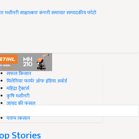
ार
मशीनरी
साक्षात्कार
कंपनी समाचार
सम्पादकीय
फोटो
op on Krishi Jagran
सफल किसान
मिलेनियर फार्मर ऑफ इंडिया अवॉर्ड
महिंद्रा ट्रैक्टर्स
कृषि मशीनरी
जायद की फसल
बिज़नेस आइडियाज
पीएम किसान
op Stories