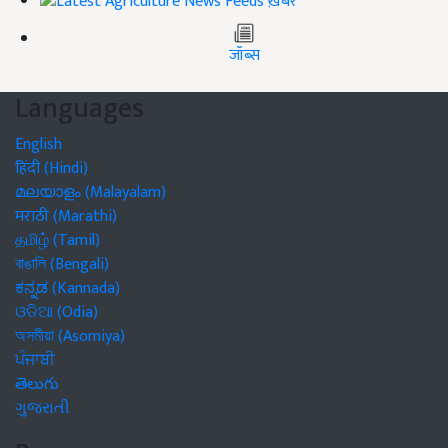
ख़बरें
जॉब्स
Languages
English
हिंदी (Hindi)
മലയാളം (Malayalam)
मराठी (Marathi)
தமிழ் (Tamil)
বাঙালি (Bengali)
ಕನ್ನಡ (Kannada)
ଓଡିଆ (Odia)
অসমীয়া (Asomiya)
ਪੰਜਾਬੀ
తెలుగు
ગુજરાતી