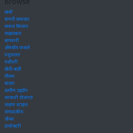
Browse
खबरें
कंपनी समाचार
सफल किसान
साक्षात्कार
बागवानी
औषधीय फसलें
पशुपालन
मशीनरी
खेती-बाड़ी
मौसम
बाजार
ग्रामीण उद्द्योग
सरकारी योजनाएं
लाइफ स्टाइल
सम्पादकीय
जॉब्स
डायरेक्टरी