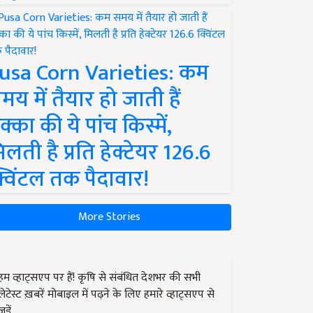
usa Corn Varieties: कम
मय में तैयार हो जाती हैं
क्का की ये पांच किस्में,
िलती है प्रति हेक्टेयर 126.6
्विंटल तक पैदावार!
More Stories
हम व्हाट्सएप पर हैं! कृषि से संबंधित देशभर की सभी
लेटेस्ट ख़बरें मोबाइल में पढ़ने के लिए हमारे व्हाट्सएप से
जुड़ें.