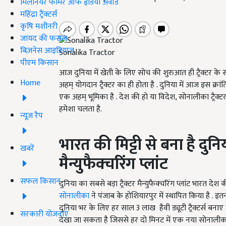
मिलेनियर फार्मर ऑफ इंडिया अवॉर्ड
महिंद्रा ट्रैक्टर्स
कृषि मशीनरी
जायद की फसल
बिज़नेस आइडियाज
Sonalika Tractor
पीएम किसान
आज दुनिया में खेती के लिए सोच की शुरुआत ही ट्रैक्टर के
Home
अहम् योगदान ट्रैक्टर का ही होता है . दुनिया में आज इस क्रांति को
एक अहम् भूमिका है . देश की हो या विदेश, सोनालीका ट्रै
हमेशा चलता है.
न्यूज़ रैप
भारत
की
मिट्टी
से
बना
है
दुनि
खबरें
मैन्युफैक्चरिंग
प्लांट
सफल किसान
दुनिया का सबसे बड़ा ट्रैक्टर मैन्युफैक्चरिंग प्लांट भारत देश
सोनालीका
ने पंजाब के होशियारपुर में स्थापित किया है . इतना ही
दुनिया भर के लिए हर साल 3 लाख हैवी ड्यूटी ट्रैक्टर्स बना
सरकारी योजनाएं
देखा जा सकता है जिससे हर दो मिनट में एक नया सोनालीका हैवी