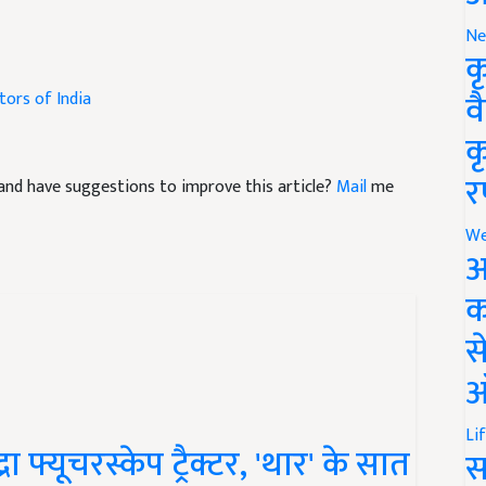
Ne
क
tors of India
व
क
le and have suggestions to improve this article?
Mail
me
र
We
अ
क
स
ऑ
फ्यूचरस्केप ट्रैक्टर, 'थार' के सात
Li
स
रण