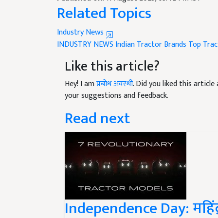
Related Topics
Industry News
INDUSTRY NEWS
Indian Tractor Brands
Top Trac
Like this article?
Hey! I am
प्रबोध अवस्थी
. Did you liked this artic
your suggestions and feedback.
Read next
Independence Day: महिंद्रा 
नए मॉडल का करेगा अनाव