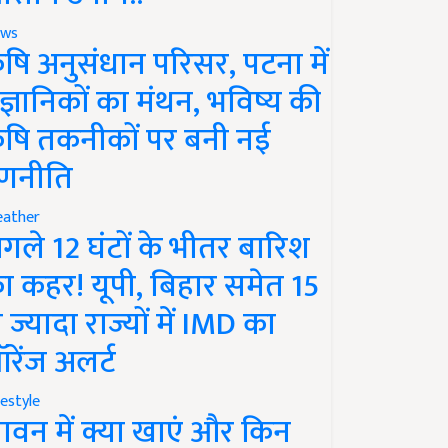
ws
ृषि अनुसंधान परिसर, पटना में
ैज्ञानिकों का मंथन, भविष्य की
ृषि तकनीकों पर बनी नई
णनीति
ather
गले 12 घंटों के भीतर बारिश
ा कहर! यूपी, बिहार समेत 15
े ज्यादा राज्यों में IMD का
रेंज अलर्ट
festyle
ावन में क्या खाएं और किन