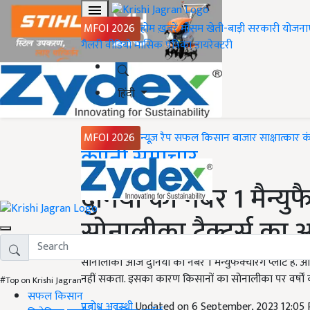
MFOI 2026
होम
ख़बरें
मौसम
खेती-बाड़ी
सरकारी योजना
गैलरी
वीडियो
मासिक पत्रिका
डायरेक्टरी
हिंदी
MFOI 2026
न्यूज़ रैप
सफल किसान
बाजार
साक्षात्कार
क
Home
कंपनी समाचार
दुनिया का नंबर 1 मैन्युफै
सोनालीका ट्रैक्टर्स का
सोनालीका आज दुनिया का नंबर 1 मैन्युफैक्चरिंग प्लांट 
नहीं सकता. इसका कारण किसानों का सोनालीका पर वर्षों 
#Top on Krishi Jagran
सफल किसान
प्रबोध अवस्थी
Updated on 6 September, 2023 12:05