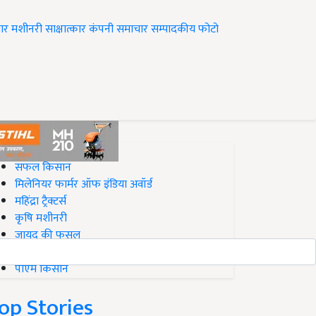
ार
मशीनरी
साक्षात्कार
कंपनी समाचार
सम्पादकीय
फोटो
op on Krishi Jagran
सफल किसान
मिलेनियर फार्मर ऑफ इंडिया अवॉर्ड
महिंद्रा ट्रैक्टर्स
कृषि मशीनरी
जायद की फसल
बिज़नेस आइडियाज
पीएम किसान
op Stories