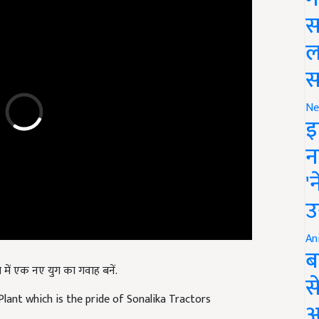
स
ल
स
Ne
इ
न
'
उ
An
ब
 में एक नए युग का गवाह बनें.
स
lant which is the pride of Sonalika Tractors
आ