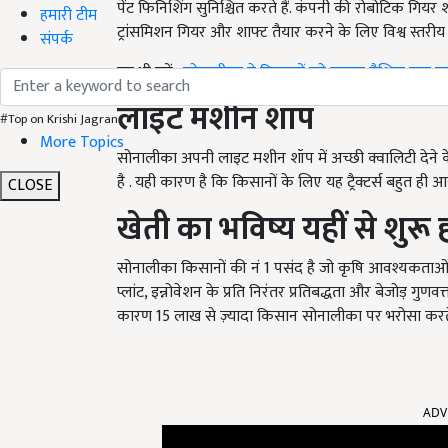
पेंट फिनिशिंग सुनिश्चित करते हैं. कंपनी की रोबोटिक गियर श
हमारी टीम
ट्रांसमिशन गियर और शाफ्ट तैयार करने के लिए विश्व स्तरीय 
संपर्क
यह भी पढ़ें-
सोनालीका ने किसानों को बनाया वैश्विक स्तर 
लाइट
मशीन
शॉप
#Top on Krishi Jagran
More Topics
सोनालीका अपनी लाइट मशीन शॉप में अच्छी क्वालिटी देने क
है . यही कारण है कि किसानों के लिए यह ट्रैक्टर्स बहुत ही 
CLOSE
खेती
का
भविष्य
यहीं
से
शुरू
सोनालीका किसानों की नं 1 पसंद है जो कृषि आवश्यकताओं के अनु
प्लांट, इन्नोवेशन के प्रति निरंतर प्रतिबद्धता और बेजोड़ गु
कारण 15 लाख से ज़्यादा किसान सोनालीका पर भरोसा करते 
ADV