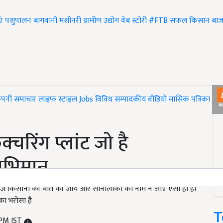
एं
पशुपालन
बागवानी
मशीनरी
ग्रामीण उद्योग
वेब स्टोरी
#FTB
सफल किसान
बाज
ंपनी समाचार
लाइफ स्टाइल
Jobs
विविध
सम्पादकीय
वीडियो
मासिक पत्रिका
#T
क्चरिंग प्लांट जो है
 अभिमान
है. आज किसानों की बात की जाये और सोनालीका का नाम न आए ऐसा हो ही
का भरोसा है
T
 PM IST