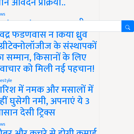
ानें आवेदन प्रक्रिया..
ws
aharashtra News: सीएम
ेवेंद्र फडणवीस ने किया ध्रुव
ग्रीटेक्नोलॉजीज के संस्थापकों
ा सम्मान, किसानों के लिए
वाचार को मिली नई पहचान!
festyle
ारिश में नमक और मसालों में
हीं घुसेगी नमी, अपनाएं ये 3
सान देसी ट्रिक्स
ws
ोबर और कचरे से होगी कमाई,