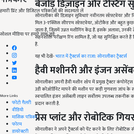
बेजोड़
डिज़ाइन
और
टेस्टिंग
स
हमारी प्रिंट और डिजिटल पत्रिकाओं की सदस्यता लें
सोनालीका की डिज़ाइन सुविधाएं नवीनतम सॉफ़्टवेयर और विश्
मिल 3-एक्सिस सीएएम सॉफ़्टवेयर, ऑटोकैड और बहुत कुछ शामि
जाता है, जिसमें उन्नत मशीनिंग केंद्र हैं. इसके अलावा, उनकी ट
सोशल मीडिया पर हमारे साथ जुड़ें:
सहनशक्ति परीक्षण रिंग शामिल हैं, जो यह सुनिश्चित करते हैं
हैं.
यह भी देखें-
भारत में ट्रैक्टर्स का राजा: सोनालीका ट्रैक्टर्स
हैवी
मशीनरी
और
इंजन
असें
सोनालीका अपनी हैवी मशीन शॉप में प्रमुख ट्रैक्टर कंपोनेंट्
3डी कोऑर्डिनेट मापने की मशीन पर कड़ी गुणवत्ता जांच के स
स्वचालित इंजन असेंबली लाइन सर्वोत्तम उपलब्ध तकनीक का 
More Links
फोटो गैलरी
प्रदान करती है.
वीडियो
प्रेस
प्लांट
और
रोबोटिक
गिय
मासिक पत्रिका
फोरम
सोनालीका ने अपने ट्रैक्टर्स को पेंट करने के लिए रोबोटिक 
डायरेक्टरी