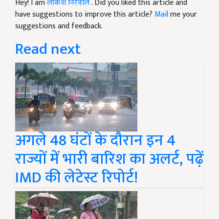
Hey! I am
लोकेश निरवाल
. Did you liked this article and
have suggestions to improve this article?
Mail
me your
suggestions and feedback.
Read next
अगले 48 घंटों के दौरान इन 4
राज्यों में भारी बारिश का अलर्ट, पढ़ें
IMD की लेटेस्ट रिपोर्ट!