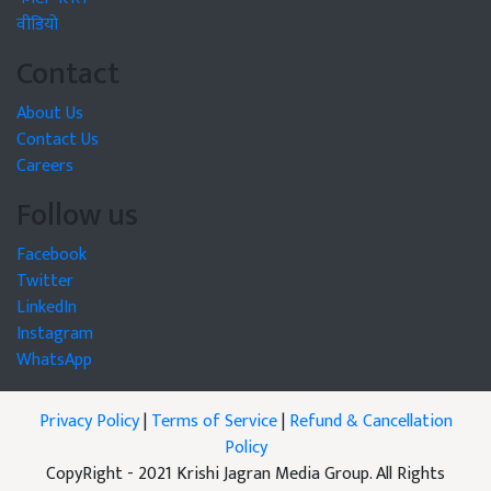
वीडियो
Contact
About Us
Contact Us
Careers
Follow us
Facebook
Twitter
LinkedIn
Instagram
WhatsApp
Privacy Policy
|
Terms of Service
|
Refund & Cancellation
Policy
CopyRight - 2021 Krishi Jagran Media Group. All Rights