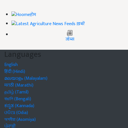
होम
ख़बरें
जॉब्स
Languages
English
हिंदी (Hindi)
മലയാളം (Malayalam)
मराठी (Marathi)
தமிழ் (Tamil)
বাঙালি (Bengali)
ಕನ್ನಡ (Kannada)
ଓଡିଆ (Odia)
অসমীয়া (Asomiya)
ਪੰਜਾਬੀ