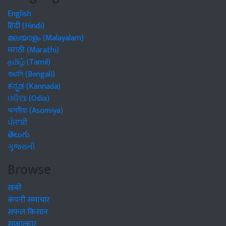
English
हिंदी (Hindi)
മലയാളം (Malayalam)
मराठी (Marathi)
தமிழ் (Tamil)
বাঙালি (Bengali)
ಕನ್ನಡ (Kannada)
ଓଡିଆ (Odia)
অসমীয়া (Asomiya)
ਪੰਜਾਬੀ
తెలుగు
ગુજરાતી
Browse
खबरें
कंपनी समाचार
सफल किसान
साक्षात्कार