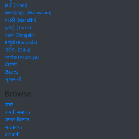
हिंदी (Hindi)
മലയാളം (Malayalam)
मराठी (Marathi)
தமிழ் (Tamil)
বাঙালি (Bengali)
ಕನ್ನಡ (Kannada)
ଓଡିଆ (Odia)
অসমীয়া (Asomiya)
ਪੰਜਾਬੀ
తెలుగు
ગુજરાતી
Browse
खबरें
कंपनी समाचार
सफल किसान
साक्षात्कार
बागवानी