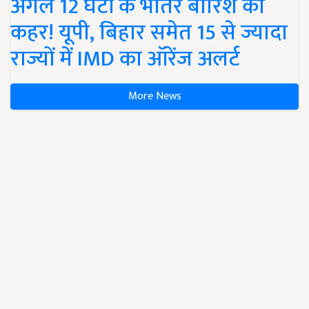
अगले 12 घंटों के भीतर बारिश का
कहर! यूपी, बिहार समेत 15 से ज्यादा
राज्यों में IMD का ऑरेंज अलर्ट
More News