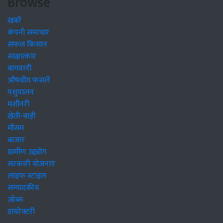
Browse
खबरें
कंपनी समाचार
सफल किसान
साक्षात्कार
बागवानी
औषधीय फसलें
पशुपालन
मशीनरी
खेती-बाड़ी
मौसम
बाजार
ग्रामीण उद्द्योग
सरकारी योजनाएं
लाइफ स्टाइल
सम्पादकीय
जॉब्स
डायरेक्टरी