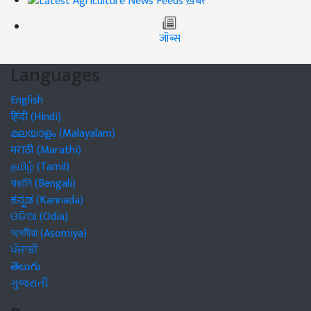
ख़बरें
जॉब्स
Languages
English
हिंदी (Hindi)
മലയാളം (Malayalam)
मराठी (Marathi)
தமிழ் (Tamil)
বাঙালি (Bengali)
ಕನ್ನಡ (Kannada)
ଓଡିଆ (Odia)
অসমীয়া (Asomiya)
ਪੰਜਾਬੀ
తెలుగు
ગુજરાતી