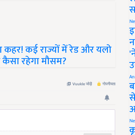
स
Ne
इ
न
ा कहर! कई राज्यों में रेड और यलो
'
ां कैसा रहेगा मौसम?
उ
An
ब
स
आ
Ne
क