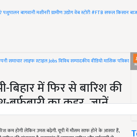
एं
पशुपालन
बागवानी
मशीनरी
ग्रामीण उद्योग
वेब स्टोरी
#FTB
सफल किसान
बाज
ंपनी समाचार
लाइफ स्टाइल
Jobs
विविध
सम्पादकीय
वीडियो
मासिक पत्रिका
#T
-बिहार में फिर से बारिश की
श-बर्फबारी का कहर, जानें
म
T
रिश कम होगी लेकिन उमस बढ़ेगी. यूपी में मौसम साफ होने के आसार हैं,