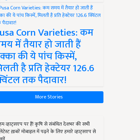
usa Corn Varieties: कम
मय में तैयार हो जाती हैं
क्का की ये पांच किस्में,
िलती है प्रति हेक्टेयर 126.6
्विंटल तक पैदावार!
More Stories
हम व्हाट्सएप पर हैं! कृषि से संबंधित देशभर की सभी
लेटेस्ट ख़बरें मोबाइल में पढ़ने के लिए हमारे व्हाट्सएप से
जुड़ें.