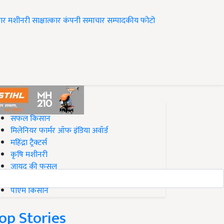
ार
मशीनरी
साक्षात्कार
कंपनी समाचार
सम्पादकीय
फोटो
op on Krishi Jagran
सफल किसान
मिलेनियर फार्मर ऑफ इंडिया अवॉर्ड
महिंद्रा ट्रैक्टर्स
कृषि मशीनरी
जायद की फसल
बिज़नेस आइडियाज
पीएम किसान
op Stories