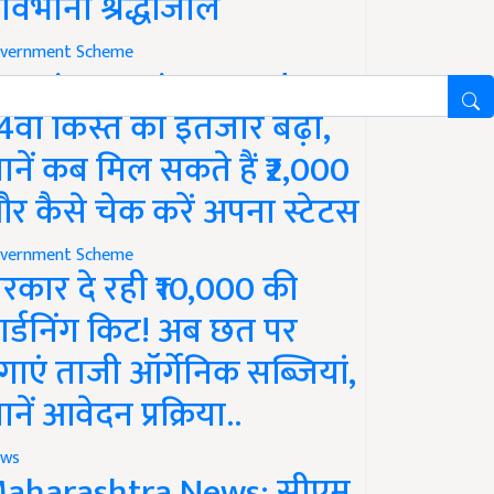
ावभीनी श्रद्धांजलि
vernment Scheme
M Kisan Yojana Update:
4वीं किस्त का इंतजार बढ़ा,
ानें कब मिल सकते हैं ₹2,000
र कैसे चेक करें अपना स्टेटस
vernment Scheme
रकार दे रही ₹10,000 की
ार्डनिंग किट! अब छत पर
गाएं ताजी ऑर्गेनिक सब्जियां,
ानें आवेदन प्रक्रिया..
ws
aharashtra News: सीएम