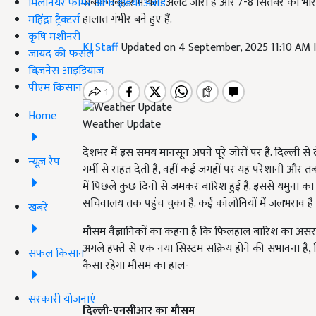
जबकि बिहार में येलो अलर्ट जारी है और 7-8 सितंबर को भारी
मिलेनियर फार्मर ऑफ इंडिया अवॉर्ड
हालात गंभीर बने हुए हैं.
महिंद्रा ट्रैक्टर्स
कृषि मशीनरी
KJ Staff
Updated on 4 September, 2025 11:10 AM
जायद की फसल
बिज़नेस आइडियाज
पीएम किसान
Home
Weather Update
देशभर में इस समय मानसून अपने पूरे जोरों पर है. दिल्ली से
न्यूज़ रैप
गर्मी से राहत देती है, वहीं कई जगहों पर यह परेशानी और
में पिछले कुछ दिनों से जमकर बारिश हुई है. इससे यमुना 
सचिवालय तक पहुंच चुका है. कई कॉलोनियों में जलभराव है 
खबरें
मौसम वैज्ञानिकों का कहना है कि फिलहाल बारिश का असर थ
अगले हफ्ते से एक नया सिस्टम सक्रिय होने की संभावना है,
सफल किसान
कैसा रहेगा मौसम का हाल-
सरकारी योजनाएं
दिल्ली-एनसीआर का मौसम