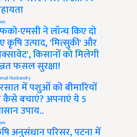
हायता
ws
फको-एमसी ने लॉन्च किए दो
ए कृषि उत्पाद, 'मित्सुकी' और
नेक्सावेट', किसानों को मिलेगी
न्नत फसल सुरक्षा!
imal Husbandry
रसात में पशुओं को बीमारियों
े कैसे बचाएं? अपनाएं ये 5
सान उपाय..
ws
ृषि अनुसंधान परिसर, पटना में