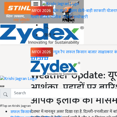
MFOI 2026
होम
ख़बरें
मौसम
खेती-बाड़ी
सरकारी योजना
गैलरी
वीडियो
मासिक पत्रिका
डायरेक्टरी
हिंदी
MFOI 2026
न्यूज़ रैप
सफल किसान
बाजार
साक्षात्कार
क
Home
मौसम
Weather Update: यूपी
आशंका, पहाड़ों पर बारि
आपके इलाके का मौस
#Top on Krishi Jagran
देशभर में मानसून असर दिखा रहा है. दिल्ली-एनसीआर में बा
सफल किसान