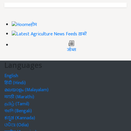
होम
ख़बरें
जॉब्स
Languages
English
हिंदी (Hindi)
മലയാളം (Malayalam)
मराठी (Marathi)
தமிழ் (Tamil)
বাঙালি (Bengali)
ಕನ್ನಡ (Kannada)
ଓଡିଆ (Odia)