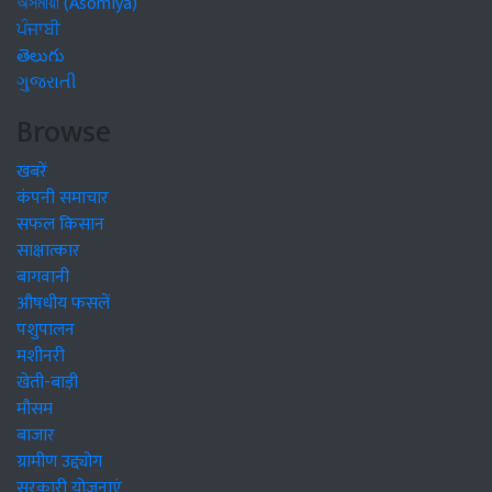
অসমীয়া (Asomiya)
ਪੰਜਾਬੀ
తెలుగు
ગુજરાતી
Browse
खबरें
कंपनी समाचार
सफल किसान
साक्षात्कार
बागवानी
औषधीय फसलें
पशुपालन
मशीनरी
खेती-बाड़ी
मौसम
बाजार
ग्रामीण उद्द्योग
सरकारी योजनाएं