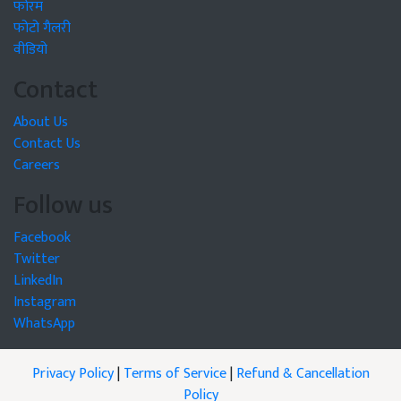
फोरम
फोटो गैलरी
वीडियो
Contact
About Us
Contact Us
Careers
Follow us
Facebook
Twitter
LinkedIn
Instagram
WhatsApp
Privacy Policy
|
Terms of Service
|
Refund & Cancellation
Policy