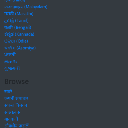
हिंदी (Hindi)
മലയാളം (Malayalam)
मराठी (Marathi)
தமிழ் (Tamil)
বাঙালি (Bengali)
ಕನ್ನಡ (Kannada)
ଓଡିଆ (Odia)
অসমীয়া (Asomiya)
ਪੰਜਾਬੀ
తెలుగు
ગુજરાતી
Browse
खबरें
कंपनी समाचार
सफल किसान
साक्षात्कार
बागवानी
औषधीय फसलें