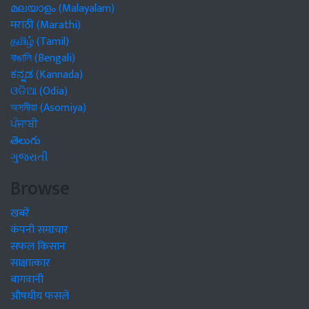
മലയാളം (Malayalam)
मराठी (Marathi)
தமிழ் (Tamil)
বাঙালি (Bengali)
ಕನ್ನಡ (Kannada)
ଓଡିଆ (Odia)
অসমীয়া (Asomiya)
ਪੰਜਾਬੀ
తెలుగు
ગુજરાતી
Browse
खबरें
कंपनी समाचार
सफल किसान
साक्षात्कार
बागवानी
औषधीय फसलें