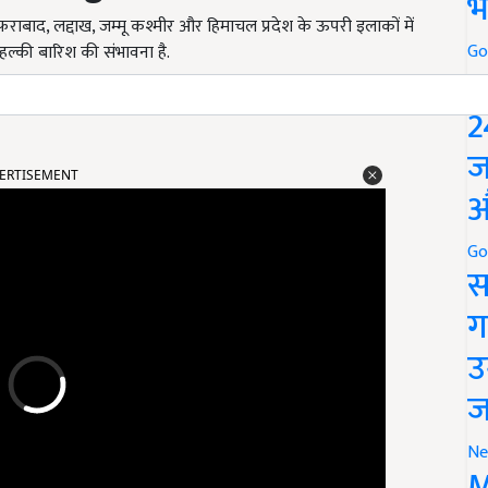
भ
फराबाद, लद्दाख, जम्मू कश्मीर और हिमाचल प्रदेश के ऊपरी इलाकों में
Go
हल्की बारिश की संभावना है.
P
2
ERTISEMENT
ज
औ
Go
स
ग
उ
ज
Ne
M