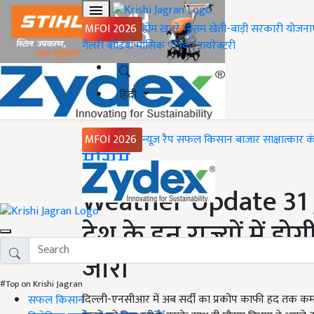
MFOI 2026
होम
ख़बरें
मौसम
खेती-बाड़ी
सरकारी योजना
गैलरी
वीडियो
मासिक पत्रिका
डायरेक्टरी
हिंदी
MFOI 2026
न्यूज़ रैप
सफल किसान
बाजार
साक्षात्कार
क
Home
मौसम
Weather Update 31 Ja
देश के इन राज्यों में ह
जारी
#Top on Krishi Jagran
दिल्ली-एनसीआर में अब सर्दी का प्रकोप काफी हद तक कम हो
सफल किसान