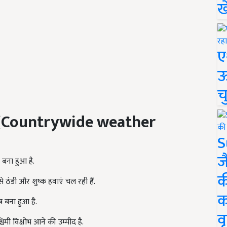
ख
ए
ऊ
च
टम (Countrywide weather
S
ज
 बना हुआ है.
क
से ठंडी और शुष्क हवाएं चल रही हैं.
क
र बना हुआ है.
वृ
ी विक्षोभ आने की उम्मीद है.