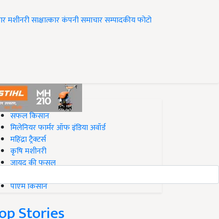
ार
मशीनरी
साक्षात्कार
कंपनी समाचार
सम्पादकीय
फोटो
op on Krishi Jagran
सफल किसान
मिलेनियर फार्मर ऑफ इंडिया अवॉर्ड
महिंद्रा ट्रैक्टर्स
कृषि मशीनरी
जायद की फसल
बिज़नेस आइडियाज
पीएम किसान
op Stories