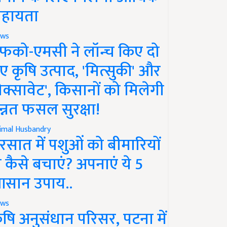
हायता
ws
फको-एमसी ने लॉन्च किए दो
ए कृषि उत्पाद, 'मित्सुकी' और
नेक्सावेट', किसानों को मिलेगी
न्नत फसल सुरक्षा!
imal Husbandry
रसात में पशुओं को बीमारियों
े कैसे बचाएं? अपनाएं ये 5
सान उपाय..
ws
ृषि अनुसंधान परिसर, पटना में