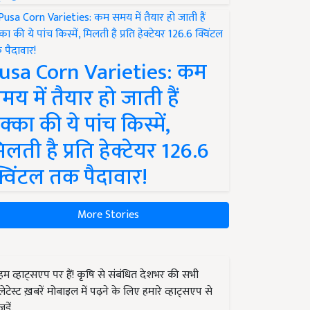
usa Corn Varieties: कम
मय में तैयार हो जाती हैं
क्का की ये पांच किस्में,
िलती है प्रति हेक्टेयर 126.6
्विंटल तक पैदावार!
More Stories
हम व्हाट्सएप पर हैं! कृषि से संबंधित देशभर की सभी
लेटेस्ट ख़बरें मोबाइल में पढ़ने के लिए हमारे व्हाट्सएप से
जुड़ें.