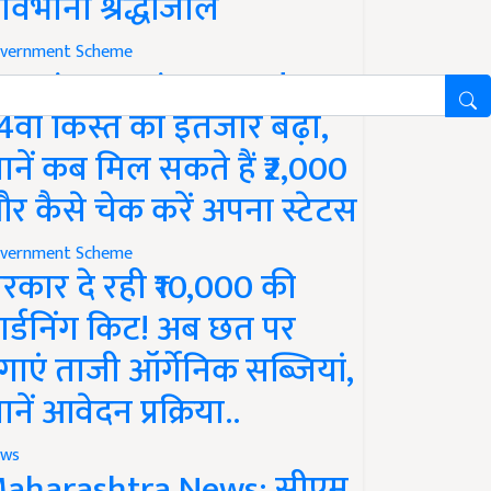
ावभीनी श्रद्धांजलि
vernment Scheme
M Kisan Yojana Update:
4वीं किस्त का इंतजार बढ़ा,
ानें कब मिल सकते हैं ₹2,000
र कैसे चेक करें अपना स्टेटस
vernment Scheme
रकार दे रही ₹10,000 की
ार्डनिंग किट! अब छत पर
गाएं ताजी ऑर्गेनिक सब्जियां,
ानें आवेदन प्रक्रिया..
ws
aharashtra News: सीएम