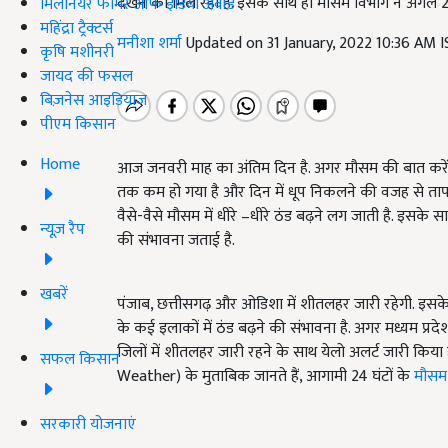
देखने को मिल रही है. इसके साथ ही मौसम विभाग ने अगले 2 
मिलेनियर फार्मर ऑफ इंडिया अवॉर्ड
महिंद्रा ट्रैक्टर्स
मनीशा शर्मा
Updated on 31 January, 2022 10:36 AM 
कृषि मशीनरी
जायद की फसल
बिज़नेस आइडियाज
पीएम किसान
Home
आज जनवरी माह का अंतिम दिन है. अगर मौसम की बात करें, त
तक कम हो गया है और दिन में धूप निकलने की वजह से तापमान 
वैसे-वैसे मौसम में धीरे –धीरे ठंड बढ़ने लग जाती है. इसके 
न्यूज़ रैप
की संभावना जताई है.
खबरें
पंजाब, छत्तीसगढ़ और ओडिशा में शीतलहर जारी रहेगी. इसके अल
के कई इलाकों में ठंड बढ़ने की संभावना है. अगर मध्यम प्र
जिलों में शीतलहर जारी रहने के साथ येलो अलर्ट जारी किया
सफल किसान
Weather) के मुताबिक जानते हैं, आगामी 24 घंटों के
मौसम 
सरकारी योजनाएं