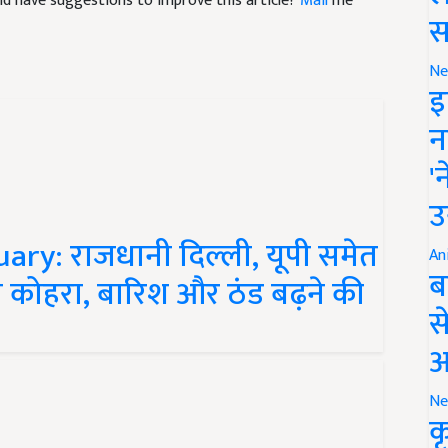
स
Ne
इ
न
'
उ
ry: राजधानी दिल्ली, यूपी समेत
An
घना कोहरा, बारिश और ठंड बढ़ने की
ब
स
आ
Ne
क