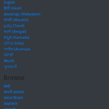
English
हिंदी (Hindi)
മലയാളം (Malayalam)
मराठी (Marathi)
தமிழ் (Tamil)
বাঙালি (Bengali)
ಕನ್ನಡ (Kannada)
ଓଡିଆ (Odia)
অসমীয়া (Asomiya)
ਪੰਜਾਬੀ
తెలుగు
ગુજરાતી
Browse
खबरें
कंपनी समाचार
सफल किसान
साक्षात्कार