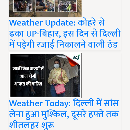
Weather Update: कोहरे से
ढका UP-बिहार, इस दिन से दिल्ली
में पड़ेगी रजाई निकालने वाली ठंड
Weather Today: दिल्ली में सांस
लेना हुआ मुश्किल, दूसरे हफ्ते तक
शीतलहर शुरू