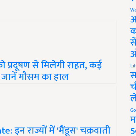
We
अ
क
स
ऑ
 प्रदूषण से मिलेगी राहत, कई
, जानें मौसम का हाल
Li
स
च
ल
Go
म
इन राज्यों में 'मैंडूस' चक्रवाती
5
ैंप तैयार, जानें पूरे देशभर के