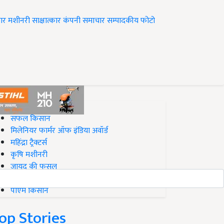
ार
मशीनरी
साक्षात्कार
कंपनी समाचार
सम्पादकीय
फोटो
op on Krishi Jagran
सफल किसान
मिलेनियर फार्मर ऑफ इंडिया अवॉर्ड
महिंद्रा ट्रैक्टर्स
कृषि मशीनरी
जायद की फसल
बिज़नेस आइडियाज
पीएम किसान
op Stories