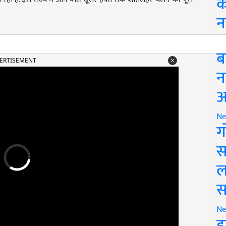
क
न
Li
ERTISEMENT
ब
न
आ
Ne
ग
स
ल
स
Ne
इ