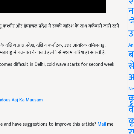
न
'
जम्मू कश्मीर और हिमाचल प्रदेश में हल्की बारिश के साथ बर्फबारी जारी रहने
उ
दक्षिण आंध्र प्रदेश
,
दक्षिण कर्नाटक
,
उत्तर आंतरिक तमिलनाडु
,
हाराष्ट्र में चक्रवात के चलते हल्की से मध्यम बारिश हो सकती है.
An
ब
mes difficult in Delhi, cold wave starts for second week
स
आ
Ne
ndous
Aaj Ka Mausam
क
व
icle and have suggestions to improve this article?
Mail
me
क
र