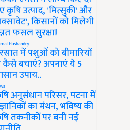
ए कृषि उत्पाद, 'मित्सुकी' और
नेक्सावेट', किसानों को मिलेगी
न्नत फसल सुरक्षा!
imal Husbandry
रसात में पशुओं को बीमारियों
े कैसे बचाएं? अपनाएं ये 5
सान उपाय..
ws
ृषि अनुसंधान परिसर, पटना में
ैज्ञानिकों का मंथन, भविष्य की
ृषि तकनीकों पर बनी नई
णनीति