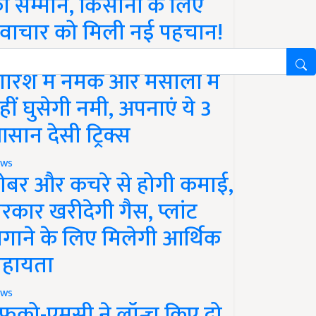
ा सम्मान, किसानों के लिए
वाचार को मिली नई पहचान!
festyle
ारिश में नमक और मसालों में
हीं घुसेगी नमी, अपनाएं ये 3
सान देसी ट्रिक्स
ws
ोबर और कचरे से होगी कमाई,
रकार खरीदेगी गैस, प्लांट
गाने के लिए मिलेगी आर्थिक
हायता
ws
फको-एमसी ने लॉन्च किए दो