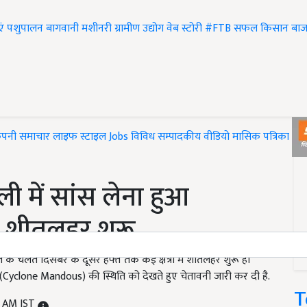
एं
पशुपालन
बागवानी
मशीनरी
ग्रामीण उद्योग
वेब स्टोरी
#FTB
सफल किसान
बाज
ंपनी समाचार
लाइफ स्टाइल
Jobs
विविध
सम्पादकीय
वीडियो
मासिक पत्रिका
#T
 में सांस लेना हुआ
तक शीतलहर शुरू
चलते दिसंबर के दूसरे हफ्ते तक कई क्षेत्रों में शीतलहर शुरू हो
 (Cyclone Mandous) की स्थिति को देखते हुए चेतावनी जारी कर दी है.
T
1 AM IST