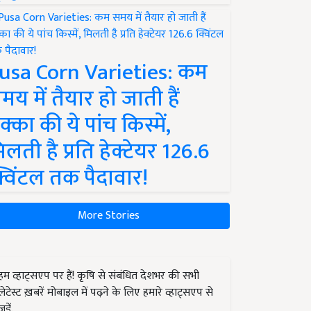
usa Corn Varieties: कम
मय में तैयार हो जाती हैं
क्का की ये पांच किस्में,
िलती है प्रति हेक्टेयर 126.6
्विंटल तक पैदावार!
More Stories
हम व्हाट्सएप पर हैं! कृषि से संबंधित देशभर की सभी
लेटेस्ट ख़बरें मोबाइल में पढ़ने के लिए हमारे व्हाट्सएप से
जुड़ें.