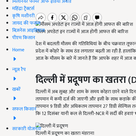
मिलेनियर फार्मर ऑफ इंडिया अवॉर्ड
महिंद्रा ट्रैक्टर्स
कृषि मशीनरी
जायद की फसल
बिज़नेस आइडियाज
मौसम अपडेट! इन राज्यों में आज होगी आफत की बारिश
पीएम किसान
देश में बदलती मौसम की गतिविधियां के बीच चक्रवात तूफान भ
Home
प्रदेश में कोहरे के साथ ठंड लगातार बढ़ती जा रही है. हालां
आज के मौसम के बारे में जानते हैं कि आपके शहर में आज क
न्यूज़ रैप
दिल्ली में प्रदूषण का खतरा
(D
खबरें
दिल्ली में अब सुबह और शाम के समय कोहरा छाने वाले दिन आ 
तापमान में कमी दर्ज की जाएगी और इसी के साथ कड़ाके की 
तापमान 9
डिग्री और अधिकतम तापमान
27
डिग्री सेल्यिस
सफल किसान
कि
12
दिसंबर यानी कल से दिल्ली-
NCR में सर्दी की हवाएं
सरकारी योजनाएं
दिल्ली में प्रदूषण का खतरा मंडराना