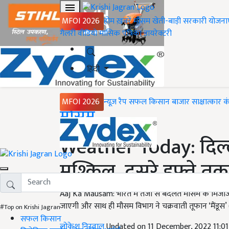
MFOI 2026
होम
ख़बरें
मौसम
खेती-बाड़ी
सरकारी योजना
गैलरी
वीडियो
मासिक पत्रिका
डायरेक्टरी
हिंदी
MFOI 2026
न्यूज़ रैप
सफल किसान
बाजार
साक्षात्कार
क
Home
मौसम
Weather Today: दिल्ली
मुश्किल, दूसरे हफ्ते 
Aaj Ka Mausam: भारत में तेजी से बदलते मौसम के मिजाज के 
जाएगी और साथ ही मौसम विभाग ने चक्रवाती तूफान ‘मैंडूस’
#Top on Krishi Jagran
सफल किसान
लोकेश निरवाल
Updated on 11 December, 2022 11:0