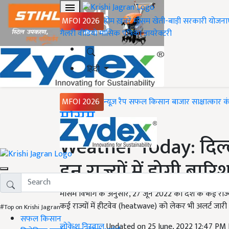
MFOI 2026
होम
ख़बरें
मौसम
खेती-बाड़ी
सरकारी योजना
गैलरी
वीडियो
मासिक पत्रिका
डायरेक्टरी
हिंदी
MFOI 2026
न्यूज़ रैप
सफल किसान
बाजार
साक्षात्कार
क
Home
मौसम
Weather Today: दिल्ल
इन राज्यों में होगी बारि
मौसम विभाग के अनुसार, 27 जून 2022 को देश के कई राज्
कई राज्यों में हीटवेव (heatwave) को लेकर भी अलर्ट जारी 
#Top on Krishi Jagran
सफल किसान
लोकेश निरवाल
Updated on 25 June, 2022 12:47 PM