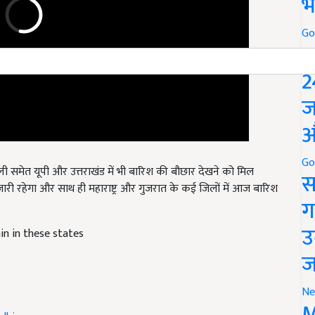
भ
Go
P
2
ज
औ
समेत यूपी और उत्तराखंड में भी बारिश की बौछार देखने को मिल
Go
ी रहेगा और साथ ही महाराष्ट्र और गुजरात के कई जिलों में आज बारिश
स
ग
in in these states
उ
ज
Ne
elhi
M