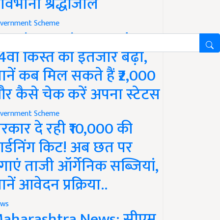
ावभीनी श्रद्धांजलि
vernment Scheme
M Kisan Yojana Update:
4वीं किस्त का इंतजार बढ़ा,
ानें कब मिल सकते हैं ₹2,000
र कैसे चेक करें अपना स्टेटस
vernment Scheme
रकार दे रही ₹10,000 की
ार्डनिंग किट! अब छत पर
गाएं ताजी ऑर्गेनिक सब्जियां,
ानें आवेदन प्रक्रिया..
ws
aharashtra News: सीएम