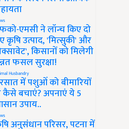
हायता
ws
फको-एमसी ने लॉन्च किए दो
ए कृषि उत्पाद, 'मित्सुकी' और
नेक्सावेट', किसानों को मिलेगी
न्नत फसल सुरक्षा!
imal Husbandry
रसात में पशुओं को बीमारियों
े कैसे बचाएं? अपनाएं ये 5
सान उपाय..
ws
ृषि अनुसंधान परिसर, पटना में