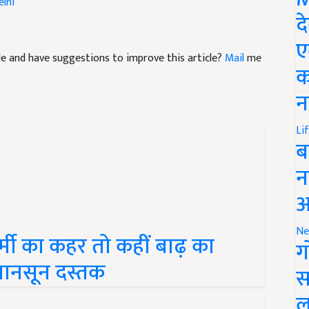
द
icle and have suggestions to improve this article?
Mail
me
ए
क
न
Li
ब
न
आ
मी का कहर तो कहीं बाढ़ का
Ne
ग
ा मानसून दस्तक
स
ल