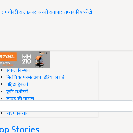
ार
मशीनरी
साक्षात्कार
कंपनी समाचार
सम्पादकीय
फोटो
op on Krishi Jagran
सफल किसान
मिलेनियर फार्मर ऑफ इंडिया अवॉर्ड
महिंद्रा ट्रैक्टर्स
कृषि मशीनरी
जायद की फसल
बिज़नेस आइडियाज
पीएम किसान
op Stories