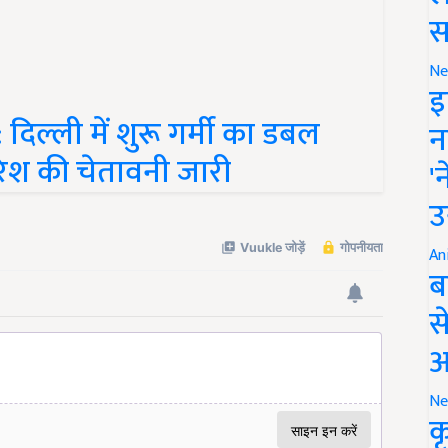
स
Ne
इ
ल्ली में शुरू गर्मी का डबल
न
ारिश की चेतावनी जारी
'
उ
An
ब
स
आ
Ne
क