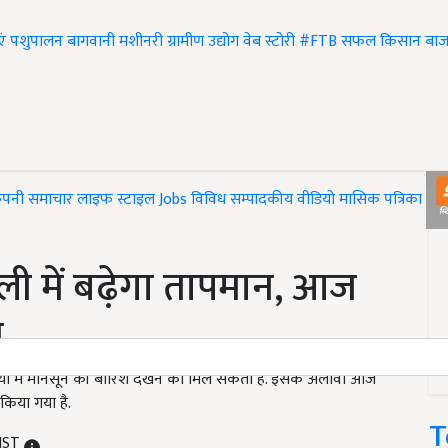
एं
पशुपालन
बागवानी
मशीनरी
ग्रामीण उद्योग
वेब स्टोरी
#FTB
सफल किसान
बाज
ंपनी समाचार
लाइफ स्टाइल
Jobs
विविध
सम्पादकीय
वीडियो
मासिक पत्रिका
#T
ी में बढ़ेगा तापमान, आज
श
यों में मानसून की बारिश देखने को मिल सकती है. इसके अलावा आज
किया गया है.
T
 IST