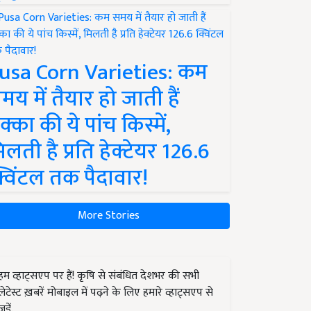
usa Corn Varieties: कम
मय में तैयार हो जाती हैं
क्का की ये पांच किस्में,
िलती है प्रति हेक्टेयर 126.6
्विंटल तक पैदावार!
More Stories
हम व्हाट्सएप पर हैं! कृषि से संबंधित देशभर की सभी
लेटेस्ट ख़बरें मोबाइल में पढ़ने के लिए हमारे व्हाट्सएप से
जुड़ें.