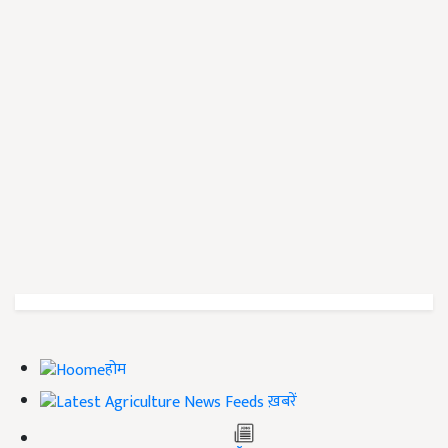
होम
ख़बरें