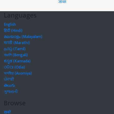
जॉब्स
Languages
English
हिंदी (Hindi)
മലയാളം (Malayalam)
मराठी (Marathi)
தமிழ் (Tamil)
বাঙালি (Bengali)
ಕನ್ನಡ (Kannada)
ଓଡିଆ (Odia)
অসমীয়া (Asomiya)
ਪੰਜਾਬੀ
తెలుగు
ગુજરાતી
Browse
खबरें