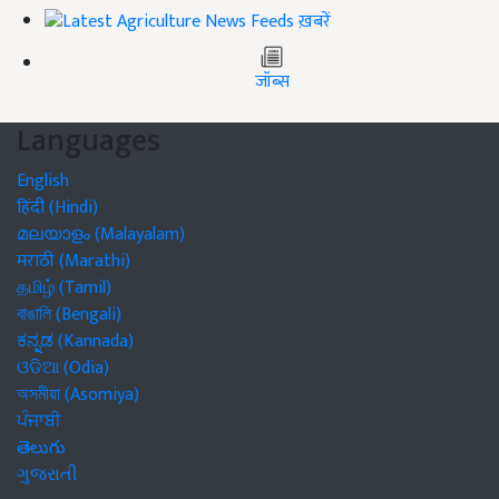
ख़बरें
जॉब्स
Languages
English
हिंदी (Hindi)
മലയാളം (Malayalam)
मराठी (Marathi)
தமிழ் (Tamil)
বাঙালি (Bengali)
ಕನ್ನಡ (Kannada)
ଓଡିଆ (Odia)
অসমীয়া (Asomiya)
ਪੰਜਾਬੀ
తెలుగు
ગુજરાતી