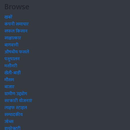
Browse
खबरें
कंपनी समाचार
सफल किसान
साक्षात्कार
बागवानी
औषधीय फसलें
पशुपालन
मशीनरी
खेती-बाड़ी
मौसम
बाजार
ग्रामीण उद्द्योग
सरकारी योजनाएं
लाइफ स्टाइल
सम्पादकीय
जॉब्स
डायरेक्टरी