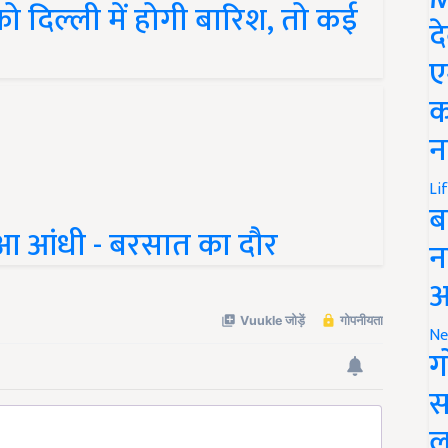
द
ए
क
न
Li
ब
ुआ आंधी - बरसात का दौर
न
आ
Ne
ग
स
ल