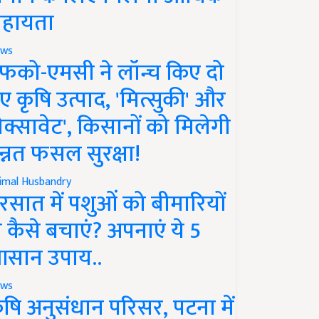
हायता
ws
फको-एमसी ने लॉन्च किए दो
ए कृषि उत्पाद, 'मित्सुकी' और
नेक्सावेट', किसानों को मिलेगी
न्नत फसल सुरक्षा!
imal Husbandry
रसात में पशुओं को बीमारियों
े कैसे बचाएं? अपनाएं ये 5
सान उपाय..
ws
ृषि अनुसंधान परिसर, पटना में