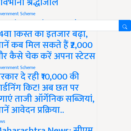
ावभीनी श्रद्धांजलि
vernment Scheme
M Kisan Yojana Update:
4वीं किस्त का इंतजार बढ़ा,
ानें कब मिल सकते हैं ₹2,000
र कैसे चेक करें अपना स्टेटस
vernment Scheme
रकार दे रही ₹10,000 की
ार्डनिंग किट! अब छत पर
गाएं ताजी ऑर्गेनिक सब्जियां,
ानें आवेदन प्रक्रिया..
ws
aharashtra News: सीएम