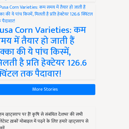
usa Corn Varieties: कम
मय में तैयार हो जाती हैं
क्का की ये पांच किस्में,
िलती है प्रति हेक्टेयर 126.6
्विंटल तक पैदावार!
More Stories
हम व्हाट्सएप पर हैं! कृषि से संबंधित देशभर की सभी
लेटेस्ट ख़बरें मोबाइल में पढ़ने के लिए हमारे व्हाट्सएप से
जुड़ें.