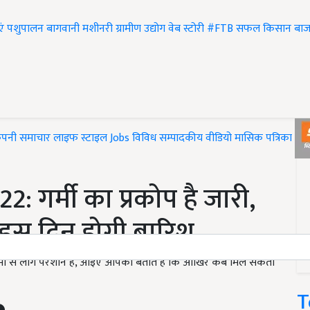
एं
पशुपालन
बागवानी
मशीनरी
ग्रामीण उद्योग
वेब स्टोरी
#FTB
सफल किसान
बाज
ंपनी समाचार
लाइफ स्टाइल
Jobs
विविध
सम्पादकीय
वीडियो
मासिक पत्रिका
#T
गर्मी का प्रकोप है जारी,
इस दिन होगी बारिश
 गर्मी से लोग परेशान है, आइए आपको बताते है कि आखिर कब मिल सकती
T