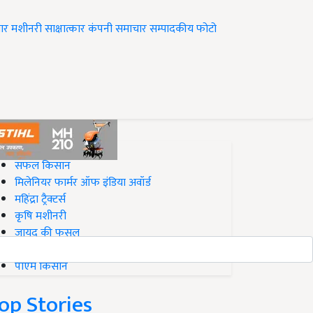
ार
मशीनरी
साक्षात्कार
कंपनी समाचार
सम्पादकीय
फोटो
op on Krishi Jagran
सफल किसान
मिलेनियर फार्मर ऑफ इंडिया अवॉर्ड
महिंद्रा ट्रैक्टर्स
कृषि मशीनरी
जायद की फसल
बिज़नेस आइडियाज
पीएम किसान
op Stories