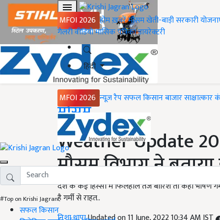
MFOI 2026
होम
ख़बरें
मौसम
खेती-बाड़ी
सरकारी योजना
गैलरी
वीडियो
मासिक पत्रिका
डायरेक्टरी
हिंदी
MFOI 2026
न्यूज़ रैप
सफल किसान
बाजार
साक्षात्कार
क
Home
मौसम
Weather Update 2022: 
मौसम विभाग ने बताया 
देश के कई हिस्सों में फिलहाल तेज बारिश तो कहीं भीषण
है गर्मी से राहत..
#Top on Krishi Jagran
सफल किसान
निशा थापा
Updated on 11 June, 2022 10:34 AM IST