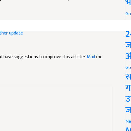
भ
Go
P
ther update
2
ज
 and have suggestions to improve this article?
Mail
me
औ
Go
स
ग
उ
ज
Ne
 दिल्ली में होगी बारिश, तो कई
M