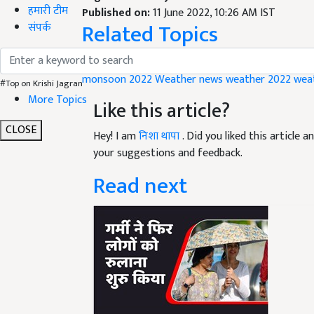
Related Topics
हमारी टीम
संपर्क
Weather Update
monsoon 2022
Weather news
weather 2022
wea
#Top on Krishi Jagran
Like this article?
More Topics
Hey! I am
निशा थापा
. Did you liked this article
CLOSE
your suggestions and feedback.
Read next
Weather Today: 15 जून को