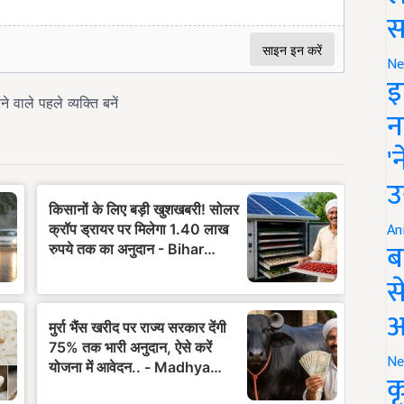
स
Ne
इ
न
'
उ
An
ब
स
आ
Ne
क