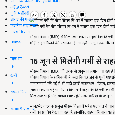
मिलेनियर फार्मर ऑफ इंडिया अवॉर्ड
महिंद्रा ट्रैक्टर्स
कृषि मशीनरी
जायद की फसल
बिज़नेस आइडियाज
भीषण गर्मी के बीच मौसम विभाग ने बताया इस दिन होगी बार
पीएम किसान
मौसम विभाग (
IMD)
से मिली जानकारी से मुताबिक दिल्ली-
Home
थोड़ी राहत मिलने की संभावना है, तो वहीं 15 जून तक मौसम
16 जून से मिलेगी गर्मी से रा
न्यूज़ रैप
मौसम विभाग (
IMD)
की तरफ से अनुमान लगाया जा रहा है कि 
खबरें
मौसम विभाग के अधिकारी ने कहा कि
12
जून से पूर्वी मध्यप्
भविष्यवाणी की गई है, तो वहीं उत्तरी राजस्थान
,
पंजाब
,
हरिय
सामना करना पड़ेगा. मौसम विभाग ने कहा कि दिल्ली-एनसीआर
सफल किसान
मिल सकती है और बादल छाए रहेंगे मगर बारिश के कोई आसा
स्काईमेट वेदर के प्रमुख मौसम विज्ञानी महेश पलावत ने ज
सरकारी योजनाएं
गर्मी का प्रकोप देखा जा रहा है. हालांकि
,
राहत की बात यह 