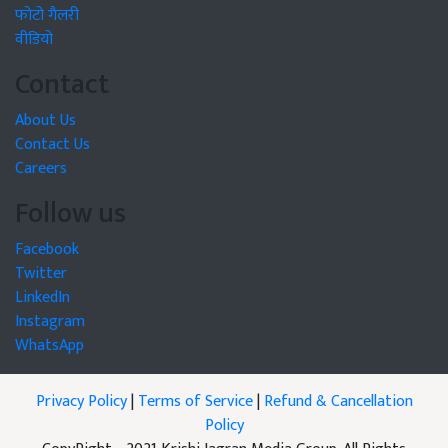
फोटो गैलरी
वीडियो
Contact
About Us
Contact Us
Careers
Follow us
Facebook
Twitter
LinkedIn
Instagram
WhatsApp
Privacy Policy
|
Terms of Service
|
Refund & Cancellation
Policy