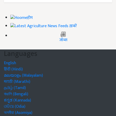
होम
ख़बरें
जॉब्स
Languages
English
हिंदी (Hindi)
മലയാളം (Malayalam)
मराठी (Marathi)
தமிழ் (Tamil)
বাঙালি (Bengali)
ಕನ್ನಡ (Kannada)
ଓଡିଆ (Odia)
অসমীয়া (Asomiya)