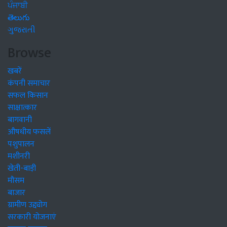
ਪੰਜਾਬੀ
తెలుగు
ગુજરાતી
Browse
खबरें
कंपनी समाचार
सफल किसान
साक्षात्कार
बागवानी
औषधीय फसलें
पशुपालन
मशीनरी
खेती-बाड़ी
मौसम
बाजार
ग्रामीण उद्द्योग
सरकारी योजनाएं