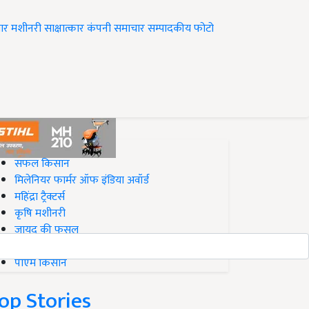
ार
मशीनरी
साक्षात्कार
कंपनी समाचार
सम्पादकीय
फोटो
op on Krishi Jagran
सफल किसान
मिलेनियर फार्मर ऑफ इंडिया अवॉर्ड
महिंद्रा ट्रैक्टर्स
कृषि मशीनरी
जायद की फसल
बिज़नेस आइडियाज
पीएम किसान
op Stories