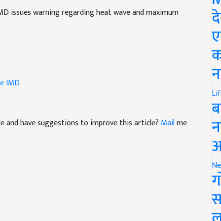
IMD issues warning regarding heat wave and maximum
द
ए
क
न
e
IMD
Li
ब
icle and have suggestions to improve this article?
Mail
me
न
आ
Ne
ग
स
ल