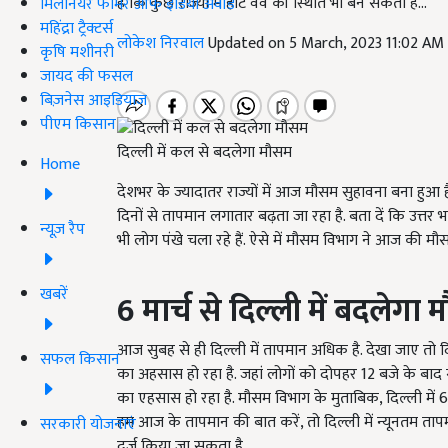
है कि कुछ राज्यों में हीट वेव की स्थिति भी बन सकती है...
मिलेनियर फार्मर ऑफ इंडिया अवॉर्ड
महिंद्रा ट्रैक्टर्स
लोकेश निरवाल
Updated on 5 March, 2023 11:02 AM
कृषि मशीनरी
जायद की फसल
बिज़नेस आइडियाज
पीएम किसान
दिल्ली में कल से बदलेगा मौसम
Home
देशभर के ज्यादातर राज्यों में आज मौसम सुहावना बना हुआ ह
दिनों से तापमान लगातार बढ़ता जा रहा है. बता दें कि उत्त
न्यूज़ रैप
भी लोग पंखे चला रहे हैं. ऐसे में मौसम विभाग ने आज की मौसम
खबरें
6 मार्च से दिल्ली में बदलेगा
आज सुबह से ही दिल्ली में तापमान अधिक है. देखा जाए तो दिल
सफल किसान
का अहसास हो रहा है. जहां लोगों को दोपहर 12 बजे के बाद ग
का एहसास हो रहा है. मौसम विभाग के मुताबिक, दिल्ली में 6
हम आज के तापमान की बात करें, तो दिल्ली में न्यूनतम त
सरकारी योजनाएं
दर्ज किया जा सकता है.