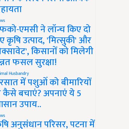
हायता
ws
फको-एमसी ने लॉन्च किए दो
ए कृषि उत्पाद, 'मित्सुकी' और
नेक्सावेट', किसानों को मिलेगी
न्नत फसल सुरक्षा!
imal Husbandry
रसात में पशुओं को बीमारियों
े कैसे बचाएं? अपनाएं ये 5
सान उपाय..
ws
ृषि अनुसंधान परिसर, पटना में