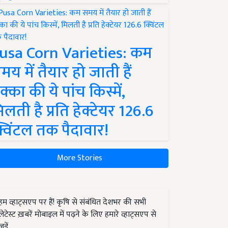
usa Corn Varieties: कम
मय में तैयार हो जाती हैं
क्का की ये पांच किस्में,
िलती है प्रति हेक्टेयर 126.6
्विंटल तक पैदावार!
More Stories
हम व्हाट्सएप पर हैं! कृषि से संबंधित देशभर की सभी
लेटेस्ट ख़बरें मोबाइल में पढ़ने के लिए हमारे व्हाट्सएप से
जुड़ें.