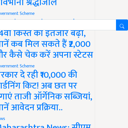
ावभीनी श्रद्धांजलि
vernment Scheme
M Kisan Yojana Update:
4वीं किस्त का इंतजार बढ़ा,
ानें कब मिल सकते हैं ₹2,000
र कैसे चेक करें अपना स्टेटस
vernment Scheme
रकार दे रही ₹10,000 की
ार्डनिंग किट! अब छत पर
गाएं ताजी ऑर्गेनिक सब्जियां,
ानें आवेदन प्रक्रिया..
ws
aharashtra News: सीएम