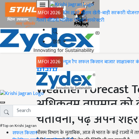
MFOI 2026
होम
ख़बरें
मौसम
खेती-बाड़ी
सरकारी योजना
गैलरी
वीडियो
मासिक पत्रिका
डायरेक्टरी
हिंदी
MFOI 2026
न्यूज़ रैप
सफल किसान
बाजार
साक्षात्कार
क
Home
मौसम
Weather Forecast To
अधिकतम तापमान को ल
चेतावनी, पढ़ें अपने शह
#Top on Krishi Jagran
मौसम विभाग के मुताबिक, आज से भारत के कई राज्यों में ता
सफल किसान