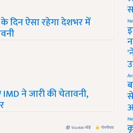
स
े दिन ऐसा रहेगा देशभर में
Ne
ावनी
इ
न
'
उ
An
ब
ए IMD ने जारी की चेतावनी,
स
ार
आ
Ne
क