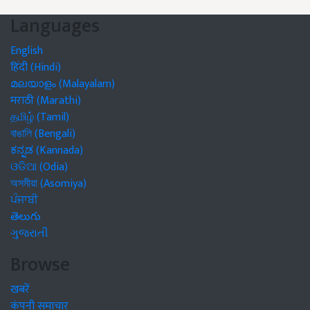
Languages
English
हिंदी (Hindi)
മലയാളം (Malayalam)
मराठी (Marathi)
தமிழ் (Tamil)
বাঙালি (Bengali)
ಕನ್ನಡ (Kannada)
ଓଡିଆ (Odia)
অসমীয়া (Asomiya)
ਪੰਜਾਬੀ
తెలుగు
ગુજરાતી
Browse
खबरें
कंपनी समाचार