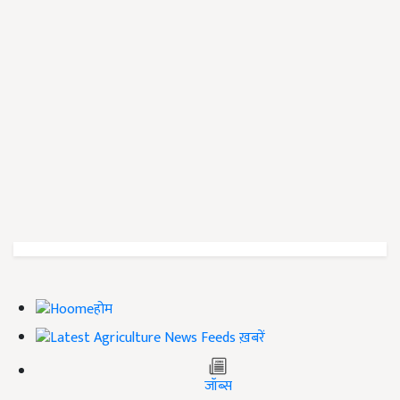
होम
ख़बरें
जॉब्स