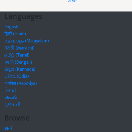
जॉब्स
Languages
English
हिंदी (Hindi)
മലയാളം (Malayalam)
मराठी (Marathi)
தமிழ் (Tamil)
বাঙালি (Bengali)
ಕನ್ನಡ (Kannada)
ଓଡିଆ (Odia)
অসমীয়া (Asomiya)
ਪੰਜਾਬੀ
తెలుగు
ગુજરાતી
Browse
खबरें