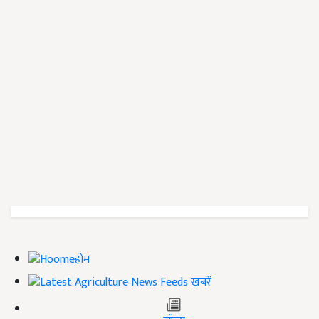
होम
ख़बरें