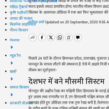
तूफान नोल Cyclone Noul के प्रभाव की वजह से कई राज्यों मे
मिलेनियर फार्मर ऑफ इंडिया अवॉर्ड
भारत इससे ज्यादा प्रभावित होगा. भारतीय मौसम विभाग IMD क
महिंद्रा ट्रैक्टर्स
सितंबर के आसपास ओडिशा में एक बार फिर मूसलाधार की स
कृषि मशीनरी
जायद की फसल
मनीशा शर्मा
Updated on 20 September, 2020 9:56 
बिज़नेस आइडियाज
पीएम किसान
Home
न्यूज़ रैप
पिछले 24 घंटों के दौरान हिमाचल प्रदेश, उत्तराखंड, गुजरात
मानसून के वापस लौटने की संभावना है. ऐसे में आइये निजी म
मौसम का पूर्वानुमान-
खबरें
देशभर में बने मौसमी सिस्टम
सफल किसान
मॉनसून की अक्षीय रेखा का पश्चिमी सिरा हिमालय के तराई क्षे
हुए असम तथा नागालैंड पर है. उप-हिमालयी पश्चिम बंगाल औ
झारखंड होते हुए ओडिशा तक एक ट्रफ रेखा बनी है. तेलंगाना 
सरकारी योजनाएं
के तटीय भागों के पास दक्षिण-पश्चिमी बंगाल की खाड़ी पर भी