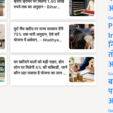
अ
Go
P
I
न
त
अ
Go
ब
प
अ
Go