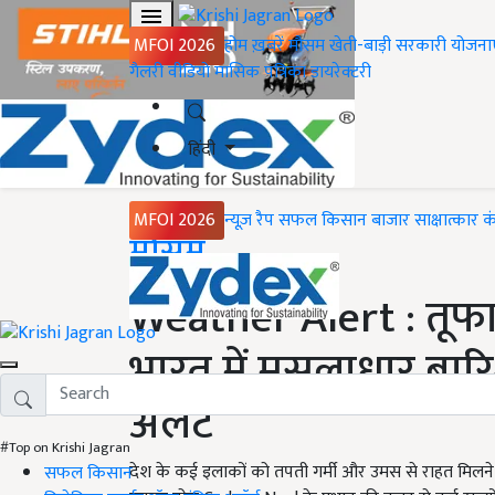
MFOI 2026
होम
ख़बरें
मौसम
खेती-बाड़ी
सरकारी योजना
गैलरी
वीडियो
मासिक पत्रिका
डायरेक्टरी
हिंदी
MFOI 2026
न्यूज़ रैप
सफल किसान
बाजार
साक्षात्कार
क
Home
मौसम
Weather Alert : तूफान
भारत में मूसलाधार बार
अलर्ट
#Top on Krishi Jagran
देश के कई इलाकों को तपती गर्मी और उमस से राहत मिलने क
सफल किसान