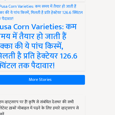
usa Corn Varieties: कम
मय में तैयार हो जाती हैं
क्का की ये पांच किस्में,
िलती है प्रति हेक्टेयर 126.6
्विंटल तक पैदावार!
More Stories
हम व्हाट्सएप पर हैं! कृषि से संबंधित देशभर की सभी
लेटेस्ट ख़बरें मोबाइल में पढ़ने के लिए हमारे व्हाट्सएप से
जुड़ें.