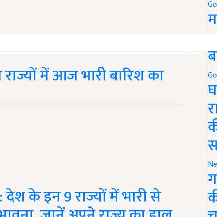
Go
म
5
ब
राज्यों में आज भारी बारिश का
Go
घ
र
क
स
Ne
ग
 के इन 9 राज्यों में भारी से
क
भावना, जानें अपने राज्य का हाल
च