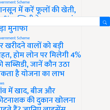
vernment Scheme
ानसून में करें फूलों की खेती,
0% सब्सिडी के साथ कमाएं
ड़ा मुनाफा
vernment Scheme
र खरीदने वालों को बड़ी
ाहत, होम लोन पर मिलेगी 4%
ी सब्सिडी, जानें कौन उठा
कता है योजना का लाभ
ws
ांव में खाद, बीज और
ीटनाशक की दुकान खोलना
ाहते हैं? जानिए लाइसेंस,