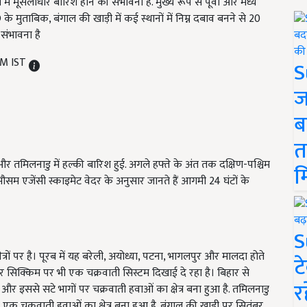
ं मूसलाधार बारिश होने की संभावना है. मुख्य रूप से पूर्वी और मध्य
े मुताबिक, बंगाल की खाड़ी में कई स्थानों में निम्न दबाव बनने से 20
ंभावना है
AM IST
S
ज
ब
त
 और तमिलनाडु में हल्की बारिश हुई. अगले हफ्ते के अंत तक दक्षिण-पश्चिम
म
ौसम एजेंसी स्काइमेट वेदर के अनुसार जानते हैं आगमी 24 घंटों के
S
त्रों पर है। पूरब में यह बरेली, अयोध्या, पटना, भागलपुर और मालदा होते
ट
र सिक्किम पर भी एक चक्रवाती सिस्टम दिखाई दे रहा है। बिहार से
र
और इससे सटे भागों पर चक्रवाती हवाओं का क्षेत्र बना हुआ है. तमिलनाडु
 एक चक्रवाती हवाओं का क्षेत्र बना हुआ है. बंगाल की खाड़ी पर सितंबर