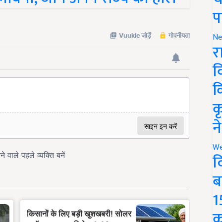
प
Ne
र
व
क
क
न
We
द
ब
1
क