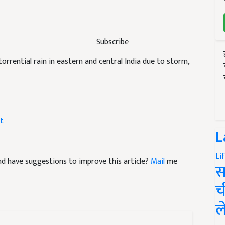
Subscribe
torrential rain in eastern and central India due to storm,
t
L
Li
 and have suggestions to improve this article?
Mail
me
स
च
ल