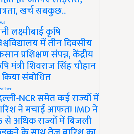
ात्रता, खर्च सबकुछ..
ws
ानी लक्ष्मीबाई कृषि
िश्वविद्यालय में तीन दिवसीय
िसान प्रशिक्षण संपन्न, केंद्रीय
ृषि मंत्री शिवराज सिंह चौहान
े किया संबोधित
ather
िल्ली-NCR समेत कई राज्यों में
ारिश ने मचाई आफत! IMD ने
5 से अधिक राज्यों में बिजली
ड़कने के साथ तेज बारिश का