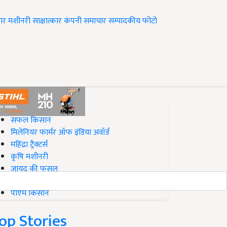
ार
मशीनरी
साक्षात्कार
कंपनी समाचार
सम्पादकीय
फोटो
op on Krishi Jagran
सफल किसान
मिलेनियर फार्मर ऑफ इंडिया अवॉर्ड
महिंद्रा ट्रैक्टर्स
कृषि मशीनरी
जायद की फसल
बिज़नेस आइडियाज
पीएम किसान
op Stories