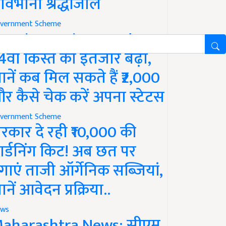
ावभीनी श्रद्धांजलि
vernment Scheme
M Kisan Yojana Update:
4वीं किस्त का इंतजार बढ़ा,
ानें कब मिल सकते हैं ₹2,000
र कैसे चेक करें अपना स्टेटस
vernment Scheme
रकार दे रही ₹10,000 की
ार्डनिंग किट! अब छत पर
गाएं ताजी ऑर्गेनिक सब्जियां,
ानें आवेदन प्रक्रिया..
ws
aharashtra News: सीएम