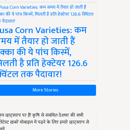
usa Corn Varieties: कम
मय में तैयार हो जाती हैं
क्का की ये पांच किस्में,
िलती है प्रति हेक्टेयर 126.6
्विंटल तक पैदावार!
More Stories
हम व्हाट्सएप पर हैं! कृषि से संबंधित देशभर की सभी
लेटेस्ट ख़बरें मोबाइल में पढ़ने के लिए हमारे व्हाट्सएप से
जुड़ें.