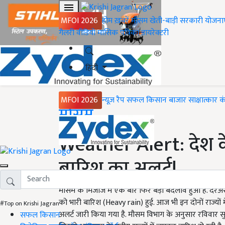
MFOI 2026
होम
ख़बरें
मौसम
खेती-बाड़ी
सरकारी योजना
गैलरी
वीडियो
मासिक पत्रिका
डायरेक्टरी
हिंदी
MFOI 2026
न्यूज़ रैप
सफल किसान
बाजार
साक्षात्कार
क
Home
मौसम
Weather Alert: देश के
बारिश का अलर्ट!
मौसम के मिजाज में एक बार फिर बड़ा बदलाव हुआ है. दरअस
को भारी बारिश (Heavy rain) हुई. आज भी इन दोनों राज्यों में
#Top on Krishi Jagran
अलर्ट जारी किया गया है. मौसम विभाग के अनुसार रविवार 
सफल किसान