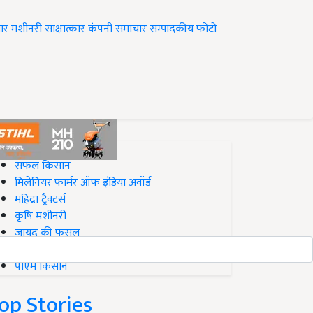
ार
मशीनरी
साक्षात्कार
कंपनी समाचार
सम्पादकीय
फोटो
op on Krishi Jagran
सफल किसान
मिलेनियर फार्मर ऑफ इंडिया अवॉर्ड
महिंद्रा ट्रैक्टर्स
कृषि मशीनरी
जायद की फसल
बिज़नेस आइडियाज
पीएम किसान
op Stories