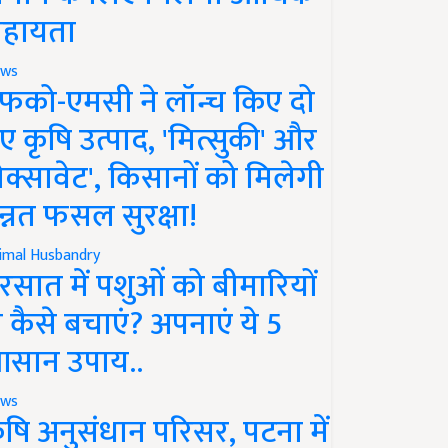
हायता
ws
फको-एमसी ने लॉन्च किए दो
ए कृषि उत्पाद, 'मित्सुकी' और
नेक्सावेट', किसानों को मिलेगी
न्नत फसल सुरक्षा!
imal Husbandry
रसात में पशुओं को बीमारियों
े कैसे बचाएं? अपनाएं ये 5
सान उपाय..
ws
ृषि अनुसंधान परिसर, पटना में