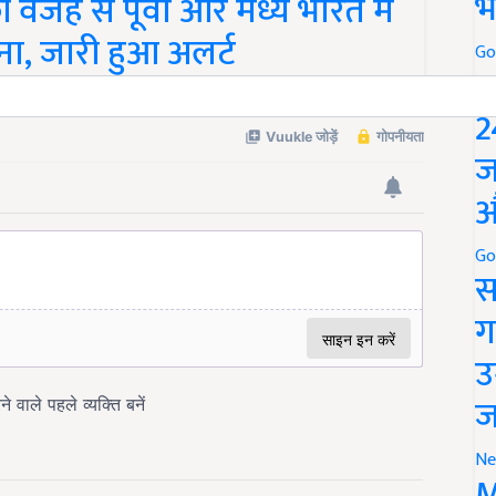
भ
वजह से पूर्वी और मध्य भारत में
ा, जारी हुआ अलर्ट
Go
P
2
ज
औ
Go
स
ग
उ
ज
Ne
M