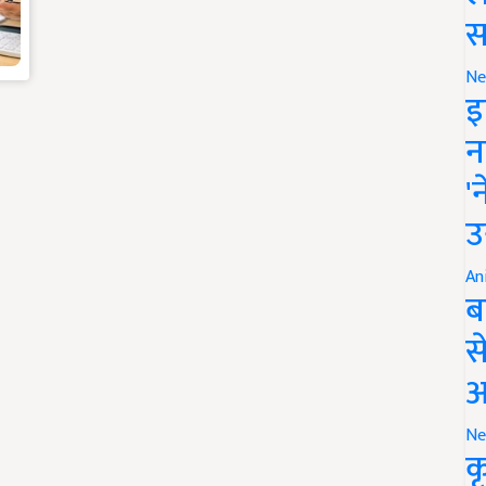
स
Ne
इ
न
'
उ
An
ब
स
आ
Ne
क