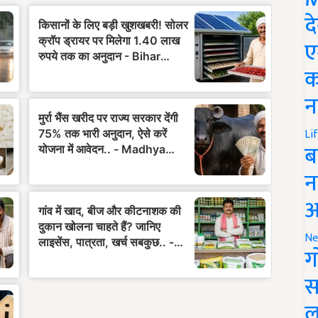
द
ए
क
न
Li
ब
न
आ
Ne
ग
स
ल