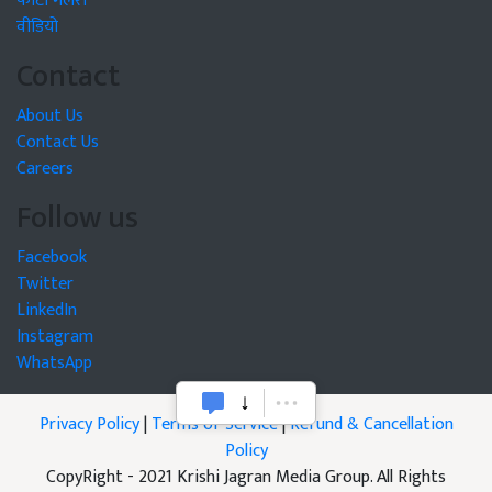
फोटो गैलरी
वीडियो
Contact
About Us
Contact Us
Careers
Follow us
Facebook
Twitter
LinkedIn
Instagram
WhatsApp
Privacy Policy
|
Terms of Service
|
Refund & Cancellation
Policy
CopyRight - 2021 Krishi Jagran Media Group. All Rights