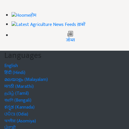
होम
ख़बरें
जॉब्स
Languages
English
हिंदी (Hindi)
മലയാളം (Malayalam)
मराठी (Marathi)
தமிழ் (Tamil)
বাঙালি (Bengali)
ಕನ್ನಡ (Kannada)
ଓଡିଆ (Odia)
অসমীয়া (Asomiya)
ਪੰਜਾਬੀ