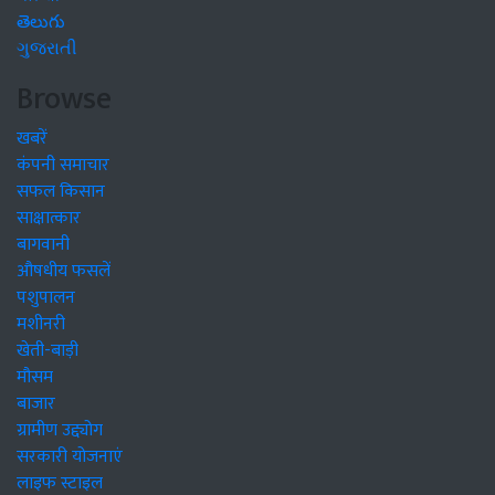
తెలుగు
ગુજરાતી
Browse
खबरें
कंपनी समाचार
सफल किसान
साक्षात्कार
बागवानी
औषधीय फसलें
पशुपालन
मशीनरी
खेती-बाड़ी
मौसम
बाजार
ग्रामीण उद्द्योग
सरकारी योजनाएं
लाइफ स्टाइल