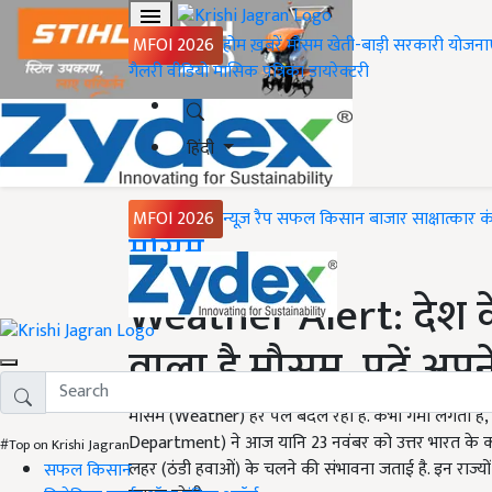
MFOI 2026
होम
ख़बरें
मौसम
खेती-बाड़ी
सरकारी योजना
गैलरी
वीडियो
मासिक पत्रिका
डायरेक्टरी
हिंदी
MFOI 2026
न्यूज़ रैप
सफल किसान
बाजार
साक्षात्कार
क
Home
मौसम
Weather Alert: देश के 
वाला है मौसम, पढ़ें अप
मौसम (Weather) हर पल बदल रहा है. कभी गर्मी लगती है,
Department) ने आज यानि 23 नवंबर को उत्तर भारत के कई र
#Top on Krishi Jagran
लहर (ठंडी हवाओं) के चलने की संभावना जताई है. इन राज्य
सफल किसान