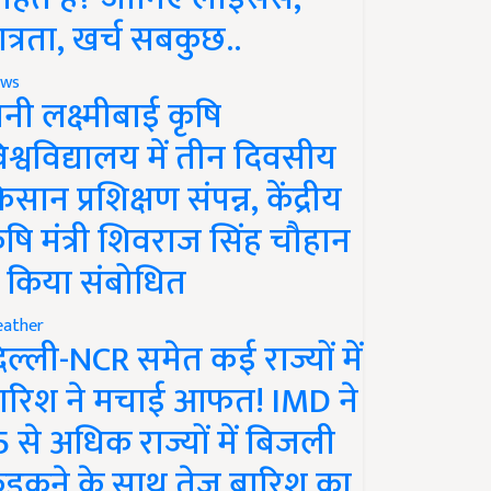
ात्रता, खर्च सबकुछ..
ws
ानी लक्ष्मीबाई कृषि
िश्वविद्यालय में तीन दिवसीय
िसान प्रशिक्षण संपन्न, केंद्रीय
ृषि मंत्री शिवराज सिंह चौहान
े किया संबोधित
ather
िल्ली-NCR समेत कई राज्यों में
ारिश ने मचाई आफत! IMD ने
5 से अधिक राज्यों में बिजली
ड़कने के साथ तेज बारिश का