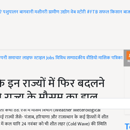
एं
पशुपालन
बागवानी
मशीनरी
ग्रामीण उद्योग
वेब स्टोरी
#FTB
सफल किसान
बाज
ंपनी समाचार
लाइफ स्टाइल
Jobs
विविध
सम्पादकीय
वीडियो
मासिक पत्रिका
#T
इन राज्यों में फिर बदलने
ने राज्य के मौसम का हाल
 तो कभी ठंड. ऐसे में मौसम विभाग (Weather Meterological
ाज्यों जैसे- पंजाब, हरियाणा और राजस्थान के कई हिस्सों में शीत
T
ों में कल यानि 24 नवंबर को भी शीत लहर (Cold Wave) की स्थिति