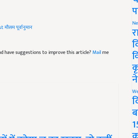
प
st
मौसम पूर्वानुमान
Ne
र
व
 and have suggestions to improve this article?
Mail
me
क
क
न
We
द
ब
1
 में बढ़ेगा लू का खतरा, तो कहीं
क