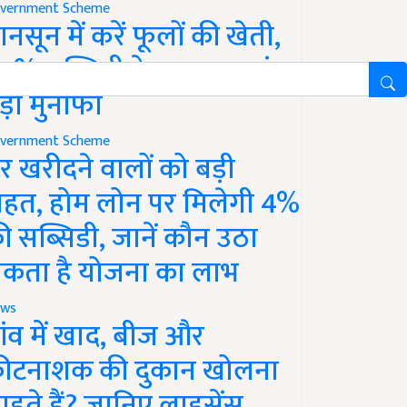
vernment Scheme
ानसून में करें फूलों की खेती,
0% सब्सिडी के साथ कमाएं
ड़ा मुनाफा
vernment Scheme
र खरीदने वालों को बड़ी
ाहत, होम लोन पर मिलेगी 4%
ी सब्सिडी, जानें कौन उठा
कता है योजना का लाभ
ws
ांव में खाद, बीज और
ीटनाशक की दुकान खोलना
ाहते हैं? जानिए लाइसेंस,