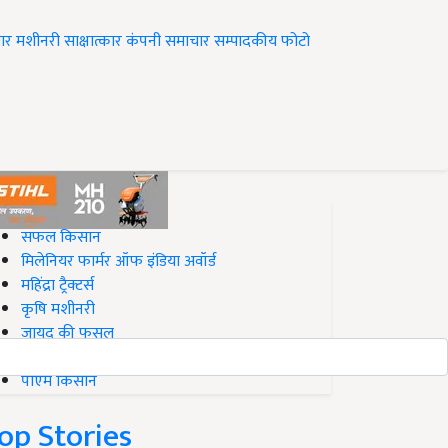
ार
मशीनरी
साक्षात्कार
कंपनी समाचार
सम्पादकीय
फोटो
op on Krishi Jagran
सफल किसान
मिलेनियर फार्मर ऑफ इंडिया अवॉर्ड
महिंद्रा ट्रैक्टर्स
कृषि मशीनरी
जायद की फसल
बिज़नेस आइडियाज
पीएम किसान
op Stories