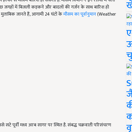
में हल्की से मध्यम बारिश हो सकती है. मौसम विभाग ने इन राज्यों में येलो
ख
कुछ जगहों में बिजली कड़कने और बादलों की गर्जन के साथ बारिश हो
 मुताबिक जानते हैं, आगामी 24 घंटों के
मौसम का पूर्वानुमान
(Weather
ए
ऊ
च
S
ज
क
क
वृ
ससे सटे पूर्वी मध्य अरब सागर पर स्थित है. संबद्ध चक्रवाती परिसंचरण