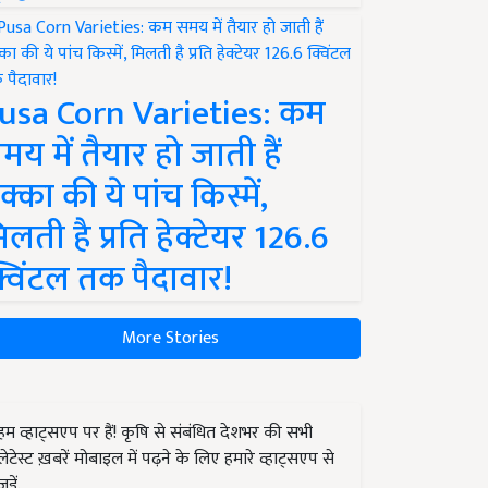
usa Corn Varieties: कम
मय में तैयार हो जाती हैं
क्का की ये पांच किस्में,
िलती है प्रति हेक्टेयर 126.6
्विंटल तक पैदावार!
More Stories
हम व्हाट्सएप पर हैं! कृषि से संबंधित देशभर की सभी
लेटेस्ट ख़बरें मोबाइल में पढ़ने के लिए हमारे व्हाट्सएप से
जुड़ें.