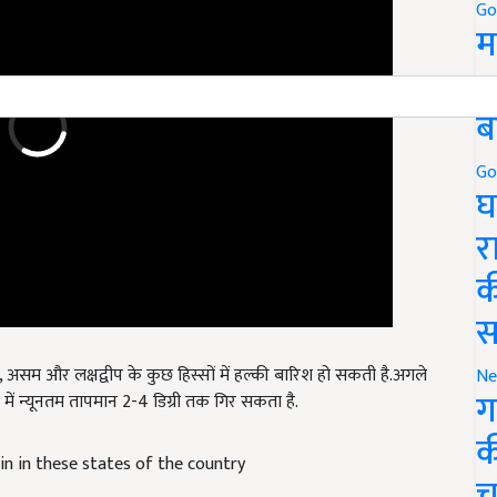
Go
म
5
ब
Go
घ
र
क
स
 असम और लक्षद्वीप के कुछ हिस्सों में हल्की बारिश हो सकती है.अगले
त में न्यूनतम तापमान 2-4 डिग्री तक गिर सकता है.
Ne
ग
ain in these states of the country
क
च