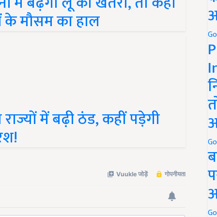
यों के मौसम का हाल
अ
Go
P
I
न
त
ज्यों में बढ़ी ठंड, कहीं पड़ेगी
अ
िश!
Go
ब
प
अ
Go