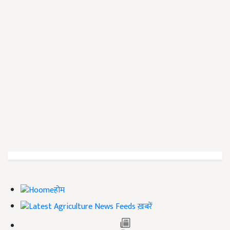
होम
ख़बरें