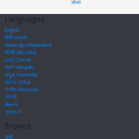
जॉब्स
Languages
English
हिंदी (Hindi)
മലയാളം (Malayalam)
मराठी (Marathi)
தமிழ் (Tamil)
বাঙালি (Bengali)
ಕನ್ನಡ (Kannada)
ଓଡିଆ (Odia)
অসমীয়া (Asomiya)
ਪੰਜਾਬੀ
తెలుగు
ગુજરાતી
Browse
खबरें