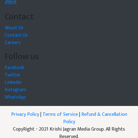
वीडियो
Contact
About Us
Contact Us
Careers
Follow us
Facebook
Twitter
LinkedIn
Instagram
WhatsApp
Privacy Policy
|
Terms of Service
|
Refund & Cancellation
Policy
CopyRight - 2021 Krishi Jagran Media Group. All Rights
Reserved.