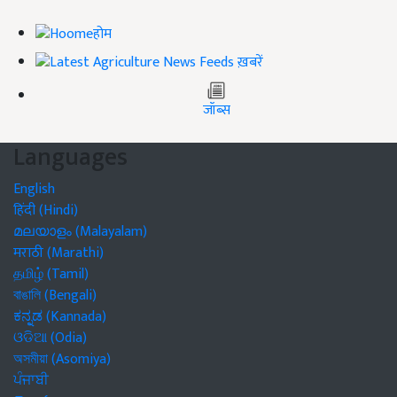
होम
ख़बरें
जॉब्स
Languages
English
हिंदी (Hindi)
മലയാളം (Malayalam)
मराठी (Marathi)
தமிழ் (Tamil)
বাঙালি (Bengali)
ಕನ್ನಡ (Kannada)
ଓଡିଆ (Odia)
অসমীয়া (Asomiya)
ਪੰਜਾਬੀ