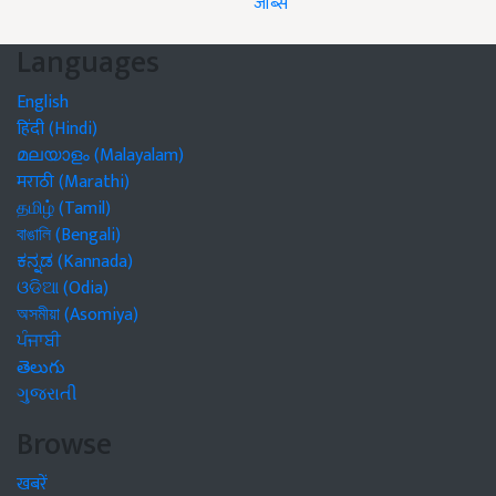
जॉब्स
Languages
English
हिंदी (Hindi)
മലയാളം (Malayalam)
मराठी (Marathi)
தமிழ் (Tamil)
বাঙালি (Bengali)
ಕನ್ನಡ (Kannada)
ଓଡିଆ (Odia)
অসমীয়া (Asomiya)
ਪੰਜਾਬੀ
తెలుగు
ગુજરાતી
Browse
खबरें