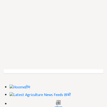
होम
ख़बरें