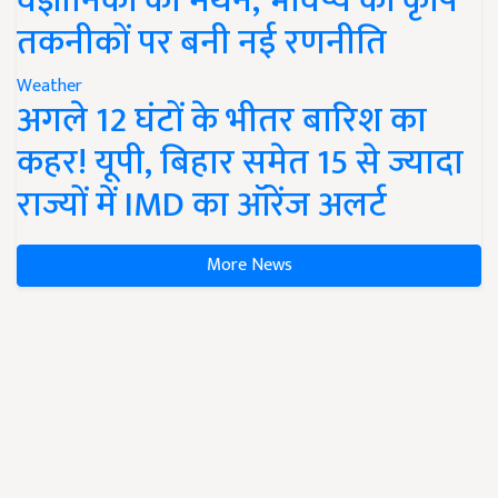
वैज्ञानिकों का मंथन, भविष्य की कृषि
तकनीकों पर बनी नई रणनीति
Weather
अगले 12 घंटों के भीतर बारिश का
कहर! यूपी, बिहार समेत 15 से ज्यादा
राज्यों में IMD का ऑरेंज अलर्ट
More News