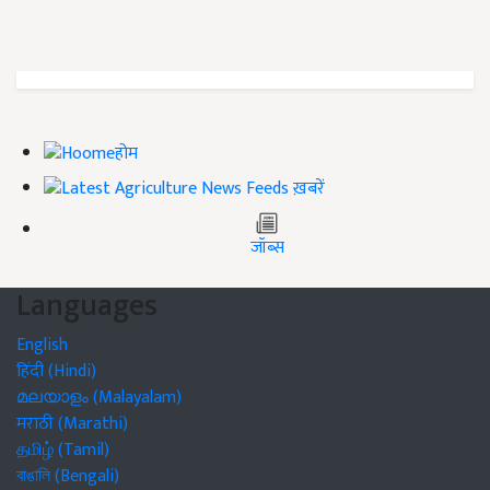
होम
ख़बरें
जॉब्स
Languages
English
हिंदी (Hindi)
മലയാളം (Malayalam)
मराठी (Marathi)
தமிழ் (Tamil)
বাঙালি (Bengali)