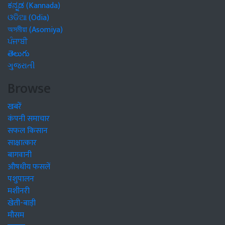
ಕನ್ನಡ (Kannada)
ଓଡିଆ (Odia)
অসমীয়া (Asomiya)
ਪੰਜਾਬੀ
తెలుగు
ગુજરાતી
Browse
खबरें
कंपनी समाचार
सफल किसान
साक्षात्कार
बागवानी
औषधीय फसलें
पशुपालन
मशीनरी
खेती-बाड़ी
मौसम