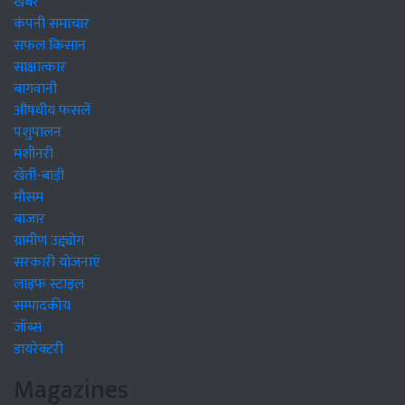
खबरें
कंपनी समाचार
सफल किसान
साक्षात्कार
बागवानी
औषधीय फसलें
पशुपालन
मशीनरी
खेती-बाड़ी
मौसम
बाजार
ग्रामीण उद्द्योग
सरकारी योजनाएं
लाइफ स्टाइल
सम्पादकीय
जॉब्स
डायरेक्टरी
Magazines