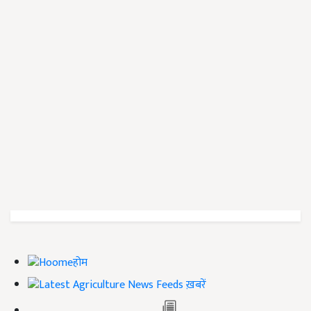
होम
ख़बरें