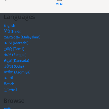
जॉब्स
Languages
English
हिंदी (Hindi)
മലയാളം (Malayalam)
मराठी (Marathi)
தமிழ் (Tamil)
বাঙালি (Bengali)
ಕನ್ನಡ (Kannada)
ଓଡିଆ (Odia)
অসমীয়া (Asomiya)
ਪੰਜਾਬੀ
తెలుగు
ગુજરાતી
Browse