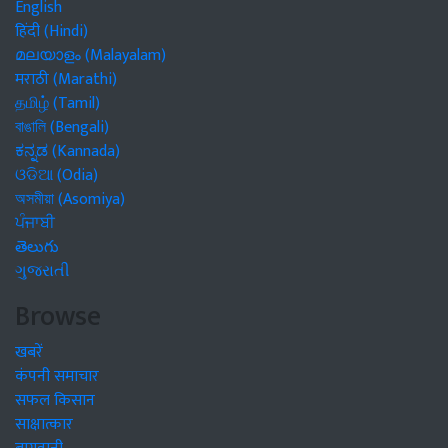
English
हिंदी (Hindi)
മലയാളം (Malayalam)
मराठी (Marathi)
தமிழ் (Tamil)
বাঙালি (Bengali)
ಕನ್ನಡ (Kannada)
ଓଡିଆ (Odia)
অসমীয়া (Asomiya)
ਪੰਜਾਬੀ
తెలుగు
ગુજરાતી
Browse
खबरें
कंपनी समाचार
सफल किसान
साक्षात्कार