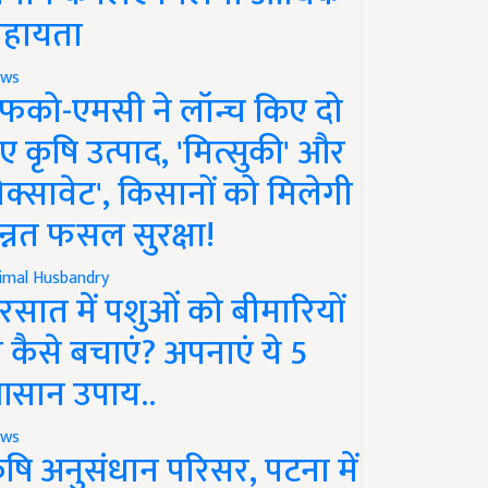
हायता
ws
फको-एमसी ने लॉन्च किए दो
ए कृषि उत्पाद, 'मित्सुकी' और
नेक्सावेट', किसानों को मिलेगी
न्नत फसल सुरक्षा!
imal Husbandry
रसात में पशुओं को बीमारियों
े कैसे बचाएं? अपनाएं ये 5
सान उपाय..
ws
ृषि अनुसंधान परिसर, पटना में