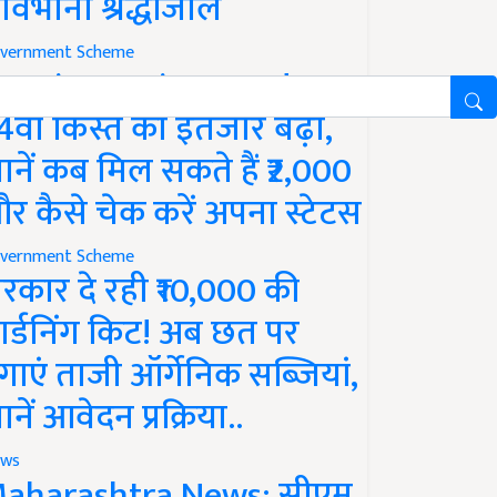
ावभीनी श्रद्धांजलि
vernment Scheme
M Kisan Yojana Update:
4वीं किस्त का इंतजार बढ़ा,
ानें कब मिल सकते हैं ₹2,000
र कैसे चेक करें अपना स्टेटस
vernment Scheme
रकार दे रही ₹10,000 की
ार्डनिंग किट! अब छत पर
गाएं ताजी ऑर्गेनिक सब्जियां,
ानें आवेदन प्रक्रिया..
ws
aharashtra News: सीएम