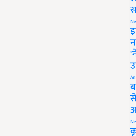
स
Ne
इ
न
'
उ
An
ब
स
आ
Ne
क