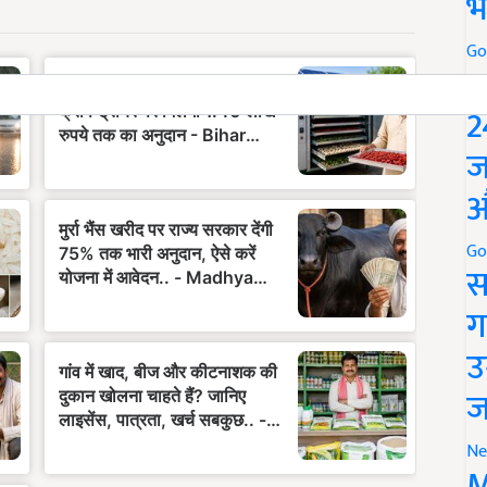
भ
Go
P
2
ज
औ
Go
स
ग
उ
ज
Ne
M