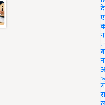
द
ए
क
न
Li
ब
न
आ
Ne
ग
स
ल