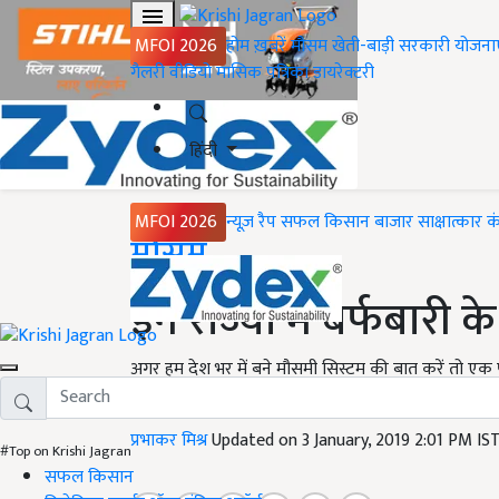
MFOI 2026
होम
ख़बरें
मौसम
खेती-बाड़ी
सरकारी योजना
गैलरी
वीडियो
मासिक पत्रिका
डायरेक्टरी
हिंदी
MFOI 2026
न्यूज़ रैप
सफल किसान
बाजार
साक्षात्कार
क
Home
मौसम
इन राज्यों में बर्फबारी
अगर हम देश भर में बने मौसमी सिस्टम की बात करें तो एक पश्चिम
हुआ है. ऐसी ही एक ट्रंफ रेखा पंजाब राज्य से दक्षिणी राजस
प्रभाकर मिश्र
Updated on 3 January, 2019 2:01 PM IS
#Top on Krishi Jagran
सफल किसान