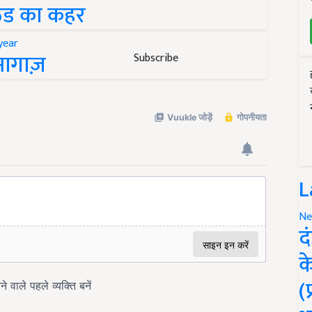
 ठंड का कहर
 आगाज़
Subscribe
L
Ne
द
क
(