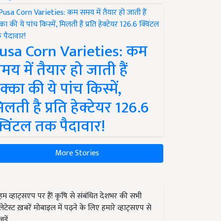
usa Corn Varieties: कम
मय में तैयार हो जाती हैं
क्का की ये पांच किस्में,
िलती है प्रति हेक्टेयर 126.6
्विंटल तक पैदावार!
More Stories
हम व्हाट्सएप पर हैं! कृषि से संबंधित देशभर की सभी
लेटेस्ट ख़बरें मोबाइल में पढ़ने के लिए हमारे व्हाट्सएप से
जुड़ें.