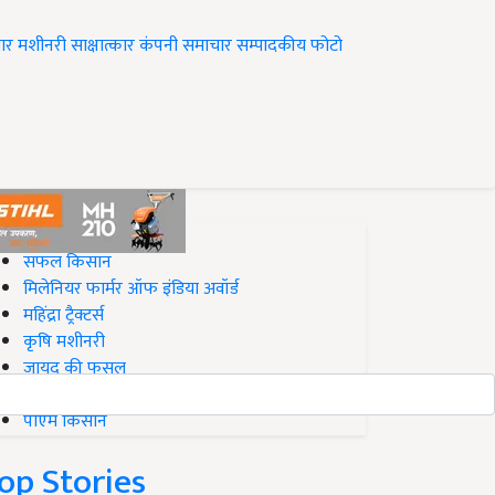
ार
मशीनरी
साक्षात्कार
कंपनी समाचार
सम्पादकीय
फोटो
op on Krishi Jagran
सफल किसान
मिलेनियर फार्मर ऑफ इंडिया अवॉर्ड
महिंद्रा ट्रैक्टर्स
कृषि मशीनरी
जायद की फसल
बिज़नेस आइडियाज
पीएम किसान
op Stories