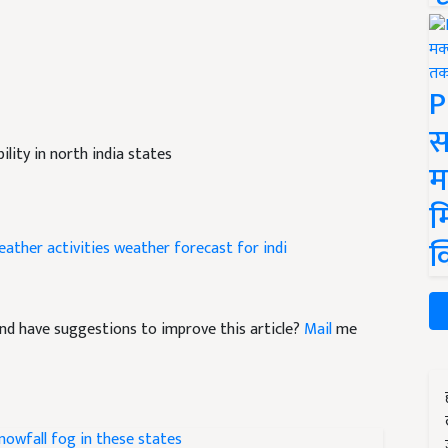
P
स
ility in north india states
म
म
क
eather activities
weather forecast for indi
e and have suggestions to improve this article?
Mail
me