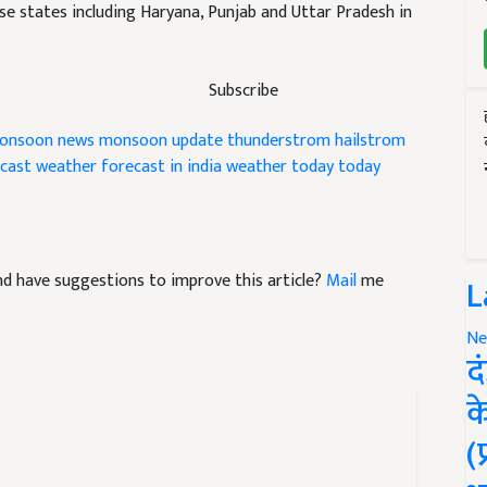
hese states including Haryana, Punjab and Uttar Pradesh in
Subscribe
onsoon news
monsoon update
thunderstrom
hailstrom
cast
weather forecast in india
weather today
today
 and have suggestions to improve this article?
Mail
me
L
Ne
द
क
(