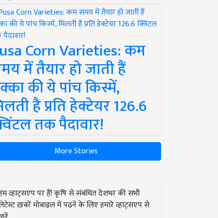
usa Corn Varieties: कम
मय में तैयार हो जाती हैं
क्का की ये पांच किस्में,
िलती है प्रति हेक्टेयर 126.6
्विंटल तक पैदावार!
More Stories
हम व्हाट्सएप पर हैं! कृषि से संबंधित देशभर की सभी
लेटेस्ट ख़बरें मोबाइल में पढ़ने के लिए हमारे व्हाट्सएप से
जुड़ें.