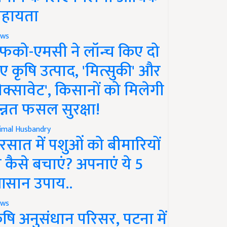
हायता
ws
फको-एमसी ने लॉन्च किए दो
ए कृषि उत्पाद, 'मित्सुकी' और
नेक्सावेट', किसानों को मिलेगी
न्नत फसल सुरक्षा!
imal Husbandry
रसात में पशुओं को बीमारियों
े कैसे बचाएं? अपनाएं ये 5
सान उपाय..
ws
ृषि अनुसंधान परिसर, पटना में