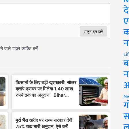
द
ए
क
न
Li
ब
न
आ
Ne
ग
स
ल