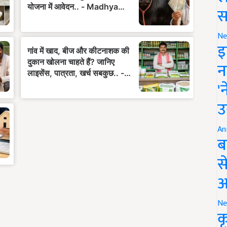
स
Ne
इ
न
'
उ
An
ब
स
आ
Ne
क