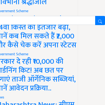
ावभीनी श्रद्धांजलि
vernment Scheme
M Kisan Yojana Update:
4वीं किस्त का इंतजार बढ़ा,
ानें कब मिल सकते हैं ₹2,000
र कैसे चेक करें अपना स्टेटस
vernment Scheme
रकार दे रही ₹10,000 की
ार्डनिंग किट! अब छत पर
गाएं ताजी ऑर्गेनिक सब्जियां,
ानें आवेदन प्रक्रिया..
ws
aharashtra News: सीएम