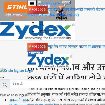
MFOI 2026
होम
ख़बरें
मौसम
खेती-बाड़ी
सरकारी योजना
गैलरी
वीडियो
मासिक पत्रिका
डायरेक्टरी
हिंदी
MFOI 2026
न्यूज़ रैप
सफल किसान
बाजार
साक्षात्कार
क
Home
मौसम
हरियाणा, पंजाब और उत्तर
कुछ घंटों में बारिश होन
मौसम ने अपना मिजाज बदलना शुरू कर दिया है. तेज हवाओं क
विभाग के अनुसार, राजधानी रांची समेत रामगढ़, कोडरमा, हजारी
#Top on Krishi Jagran
प्रदेश और महाराष्ट्र के आस -पास के इलाकों में मध्यम बा
सफल किसान