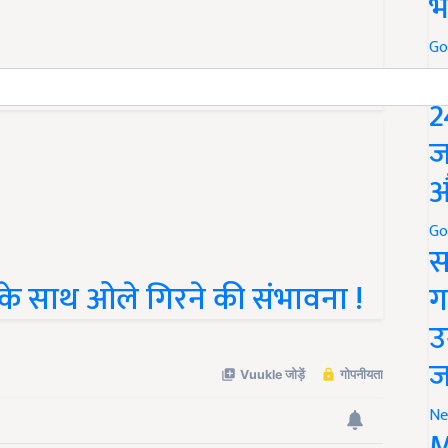
भ
Go
P
 दिनों के लिए जारी किया अलर्ट
2
ज
औ
Go
स
 के साथ ओले गिरने की संभावना !
ग
उ
ज
Ne
M