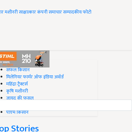
ार
मशीनरी
साक्षात्कार
कंपनी समाचार
सम्पादकीय
फोटो
op on Krishi Jagran
सफल किसान
मिलेनियर फार्मर ऑफ इंडिया अवॉर्ड
महिंद्रा ट्रैक्टर्स
कृषि मशीनरी
जायद की फसल
बिज़नेस आइडियाज
पीएम किसान
op Stories