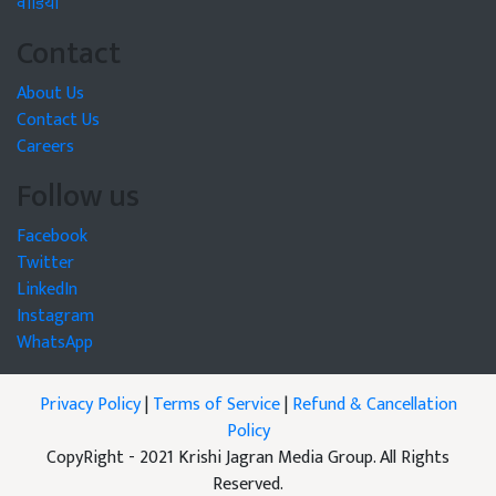
वीडियो
Contact
About Us
Contact Us
Careers
Follow us
Facebook
Twitter
LinkedIn
Instagram
WhatsApp
Privacy Policy
|
Terms of Service
|
Refund & Cancellation
Policy
CopyRight - 2021 Krishi Jagran Media Group. All Rights
Reserved.