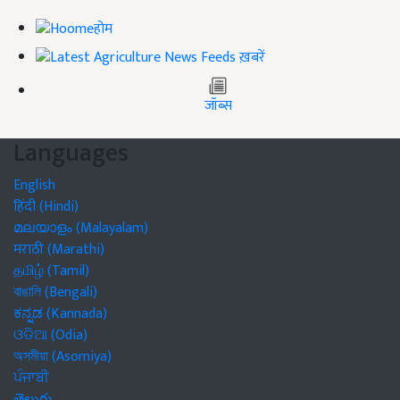
होम
ख़बरें
जॉब्स
Languages
English
हिंदी (Hindi)
മലയാളം (Malayalam)
मराठी (Marathi)
தமிழ் (Tamil)
বাঙালি (Bengali)
ಕನ್ನಡ (Kannada)
ଓଡିଆ (Odia)
অসমীয়া (Asomiya)
ਪੰਜਾਬੀ
తెలుగు