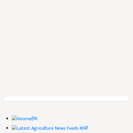
होम
ख़बरें