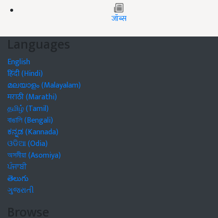
जॉब्स
Languages
English
हिंदी (Hindi)
മലയാളം (Malayalam)
मराठी (Marathi)
தமிழ் (Tamil)
বাঙালি (Bengali)
ಕನ್ನಡ (Kannada)
ଓଡିଆ (Odia)
অসমীয়া (Asomiya)
ਪੰਜਾਬੀ
తెలుగు
ગુજરાતી
Browse