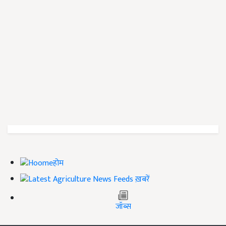
होम
ख़बरें
जॉब्स