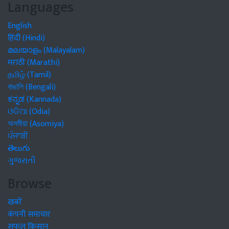
Languages
English
हिंदी (Hindi)
മലയാളം (Malayalam)
मराठी (Marathi)
தமிழ் (Tamil)
বাঙালি (Bengali)
ಕನ್ನಡ (Kannada)
ଓଡିଆ (Odia)
অসমীয়া (Asomiya)
ਪੰਜਾਬੀ
తెలుగు
ગુજરાતી
Browse
खबरें
कंपनी समाचार
सफल किसान