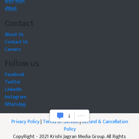
फोटो गैलरी
वीडियो
Contact
About Us
Contact Us
Careers
Follow us
Facebook
Twitter
LinkedIn
Instagram
WhatsApp
Privacy Policy
|
Terms of Service
|
Refund & Cancellation
Policy
CopyRight - 2021 Krishi Jagran Media Group. All Rights