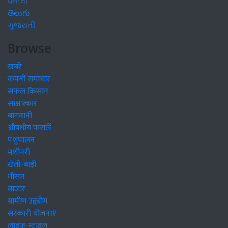
ਪੰਜਾਬੀ
తెలుగు
ગુજરાતી
Browse
खबरें
कंपनी समाचार
सफल किसान
साक्षात्कार
बागवानी
औषधीय फसलें
पशुपालन
मशीनरी
खेती-बाड़ी
मौसम
बाजार
ग्रामीण उद्द्योग
सरकारी योजनाएं
लाइफ स्टाइल