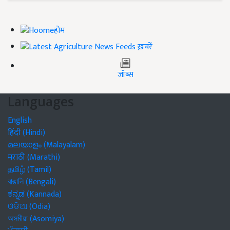
होम
ख़बरें
जॉब्स
Languages
English
हिंदी (Hindi)
മലയാളം (Malayalam)
मराठी (Marathi)
தமிழ் (Tamil)
বাঙালি (Bengali)
ಕನ್ನಡ (Kannada)
ଓଡିଆ (Odia)
অসমীয়া (Asomiya)