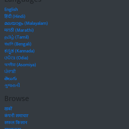
English
हिंदी (Hindi)
മലയാളം (Malayalam)
मराठी (Marathi)
தமிழ் (Tamil)
বাঙালি (Bengali)
ಕನ್ನಡ (Kannada)
ଓଡିଆ (Odia)
অসমীয়া (Asomiya)
ਪੰਜਾਬੀ
తెలుగు
ગુજરાતી
Browse
खबरें
कंपनी समाचार
सफल किसान