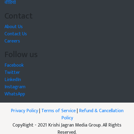
वीडियो
Contact
About Us
Contact Us
Careers
Follow us
Facebook
Twitter
LinkedIn
Instagram
WhatsApp
Privacy Policy
|
Terms of Service
|
Refund & Cancellation
Policy
CopyRight - 2021 Krishi Jagran Media Group. All Rights
Reserved.