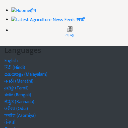
होम
ख़बरें
जॉब्स
Languages
English
हिंदी (Hindi)
മലയാളം (Malayalam)
मराठी (Marathi)
தமிழ் (Tamil)
বাঙালি (Bengali)
ಕನ್ನಡ (Kannada)
ଓଡିଆ (Odia)
অসমীয়া (Asomiya)
ਪੰਜਾਬੀ