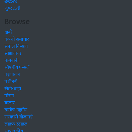
తెలుగు
ગુજરાતી
Browse
खबरें
कंपनी समाचार
सफल किसान
साक्षात्कार
बागवानी
औषधीय फसलें
पशुपालन
मशीनरी
खेती-बाड़ी
मौसम
बाजार
ग्रामीण उद्द्योग
सरकारी योजनाएं
लाइफ स्टाइल
सम्पादकीय