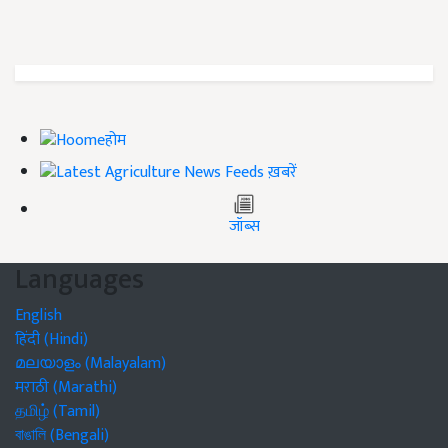
होम
ख़बरें
जॉब्स
Languages
English
हिंदी (Hindi)
മലയാളം (Malayalam)
मराठी (Marathi)
தமிழ் (Tamil)
বাঙালি (Bengali)