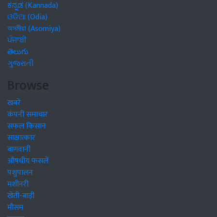
ಕನ್ನಡ (Kannada)
ଓଡିଆ (Odia)
অসমীয়া (Asomiya)
ਪੰਜਾਬੀ
తెలుగు
ગુજરાતી
Browse
खबरें
कंपनी समाचार
सफल किसान
साक्षात्कार
बागवानी
औषधीय फसलें
पशुपालन
मशीनरी
खेती-बाड़ी
मौसम