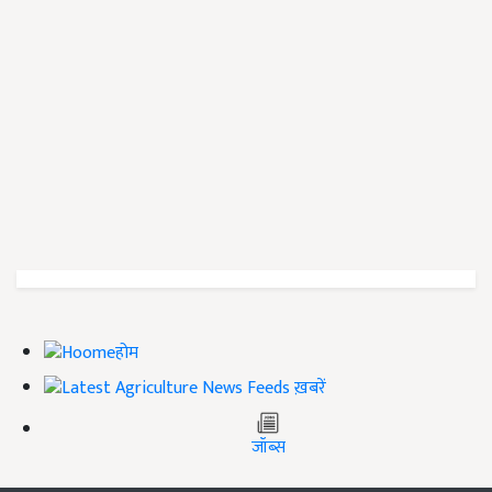
होम
ख़बरें
जॉब्स