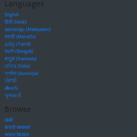
Languages
English
हिंदी (Hindi)
മലയാളം (Malayalam)
मराठी (Marathi)
தமிழ் (Tamil)
বাঙালি (Bengali)
ಕನ್ನಡ (Kannada)
ଓଡିଆ (Odia)
অসমীয়া (Asomiya)
ਪੰਜਾਬੀ
తెలుగు
ગુજરાતી
Browse
खबरें
कंपनी समाचार
सफल किसान