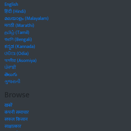
English
हिंदी (Hindi)
മലയാളം (Malayalam)
मराठी (Marathi)
தமிழ் (Tamil)
বাঙালি (Bengali)
ಕನ್ನಡ (Kannada)
ଓଡିଆ (Odia)
অসমীয়া (Asomiya)
ਪੰਜਾਬੀ
తెలుగు
ગુજરાતી
Browse
खबरें
कंपनी समाचार
सफल किसान
साक्षात्कार